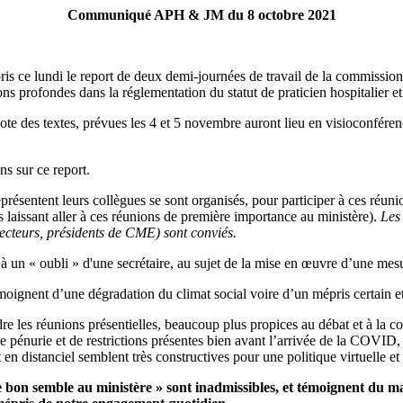
Communiqué APH & JM du 8 octobre 2021
ce lundi le report de deux demi-journées de travail de la commission de
ns profondes dans la réglementation du statut de praticien hospitalier e
ote des textes, prévues les 4 et 5 novembre auront lieu en visioconférenc
ns sur ce report.
présentent leurs collègues se sont organisés, pour participer à ces réunio
es laissant aller à ces réunions de première importance au ministère).
Les
cteurs, présidents de CME) sont conviés.
n « oubli » d'une secrétaire, au sujet de la mise en œuvre d’une mesure 
ignent d’une dégradation du climat social voire d’un mépris certain et
 les réunions présentielles, beaucoup plus propices au débat et à la co-
de pénurie et de restrictions présentes bien avant l’arrivée de la COVID, 
 en distanciel semblent très constructives pour une politique virtuelle 
on semble au ministère » sont inadmissibles, et témoignent du manqu