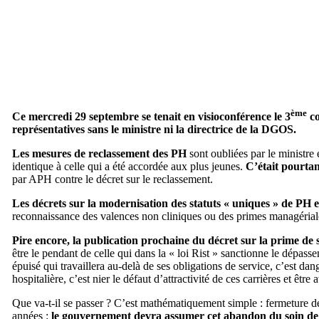
ème
Ce mercredi 29 septembre se tenait en visioconférence le 3
co
représentatives sans le ministre ni la directrice de la DGOS.
Les mesures de reclassement des PH
sont oubliées par le ministre
identique à celle qui a été accordée aux plus jeunes.
C’était pourtan
par APH contre le décret sur le reclassement.
Les décrets sur la modernisation des statuts « uniques » de PH e
reconnaissance des valences non cliniques ou des primes managéria
Pire encore, la publication prochaine du décret sur la prime de so
être le pendant de celle qui dans la « loi Rist » sanctionne le dépasse
épuisé qui travaillera au-delà de ses obligations de service, c’est dan
hospitalière, c’est nier le défaut d’attractivité de ces carrières et ê
Que va-t-il se passer ? C’est mathématiquement simple : fermeture de 
années :
le gouvernement devra assumer cet abandon du soin de 