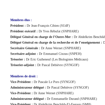
Membres élus :
Président :
Dr Jean-François Cibien (SUdF)
Président exécutif :
Dr Yves Rébufat (SNPHARE)
Délégué Général en charge de l’Outre-Mer :
Dr Abdelkrim Benchik
Délégué Général en charge de la recherche et de l’enseignement :
D
Secrétaire Générale :
Dr Anne Wernet (SNPHARE)
Secrétaire-adjoint :
Dr Emmanuel Cixous (SNPEH)
Trésorier :
Dr Eric Guiheneuf (Les Biologistes Médicaux)
Trésorier-adjoint :
Dr Pascal Debièvre (SYNGOF)
Membres de droit :
Vice-Président :
Dr Pascale Le Pors (SYNGOF)
Administrateur délégué :
Dr Pascal Debièvre (SYNGOF)
Vice-Président :
Dr Anne Wernet (SNPHARE)
Administrateur délégué :
Dr Emmanuelle Durand (SNPHARE)
Vice-Président :
Dr Abdelkrim Benchikh-El-Fegoun (SMH)