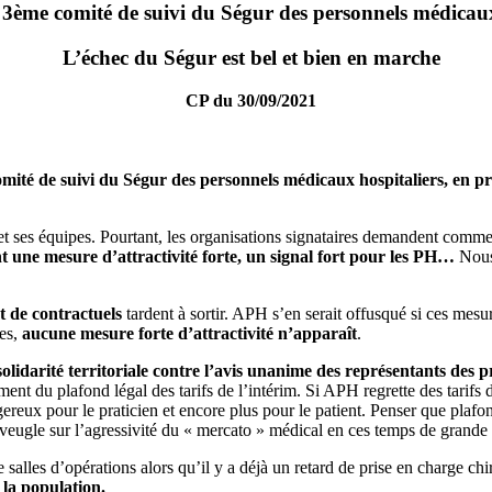
3ème comité de suivi du Ségur des personnels médicau
L’échec du Ségur est bel et bien en marche
CP du 30/09/2021
mité de suivi du Ségur des personnels médicaux hospitaliers, en p
 et ses équipes. Pourtant, les organisations signataires demandent comme
t une mesure d’attractivité forte, un signal fort pour les PH…
Nous
t de contractuels
tardent à sortir. APH s’en serait offusqué si ces mesur
les,
aucune mesure forte d’attractivité n’apparaît
.
lidarité territoriale
contre l’avis unanime des représentants des 
ment du plafond légal des tarifs de l’intérim. Si APH regrette des tarifs 
gereux pour le praticien et encore plus pour le patient. Penser que plafon
tre aveugle sur l’agressivité du « mercato » médical en ces temps de grande
salles d’opérations alors qu’il y a déjà un retard de prise en charge ch
la population.