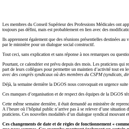
Les membres du Conseil Supérieur des Professions Médicales ont appris 
toujours pas défini, mais est probablement en lien avec des modificatio
Ils apprennent également que des réunions présentielles destinées au v
par le ministère pour un dialogue social constructif.
Tout ceci, sans explication et sans réponse à nos remarques ou questio
Pourtant, ce calendrier est prévu depuis des mois. Les praticiens qui re
part de leurs collègues pour permettre un maintien d’activité tout en l
avec des congrès syndicaux où des membres du CSPM (syndicats, dire
Déjà, la semaine dernière la DGOS nous convoquait en urgence suite à u
Ces manques d’organisation et de respect des équipes de la DGOS témo
Cette même semaine dernière, il était demandé au ministère de reprendre
A l’heure où l’hôpital public n’arrive pas à se relever d’une situation 
praticiens. Ces nouvelles modalités d’un dialogue syndical mouvant et
Ces changements de date et de règles de fonctionnement « comme b