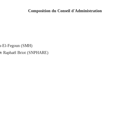
Composition du Conseil d'Administration
h-El-Fegoun (SMH)
r Raphaël Briot (SNPHARE)