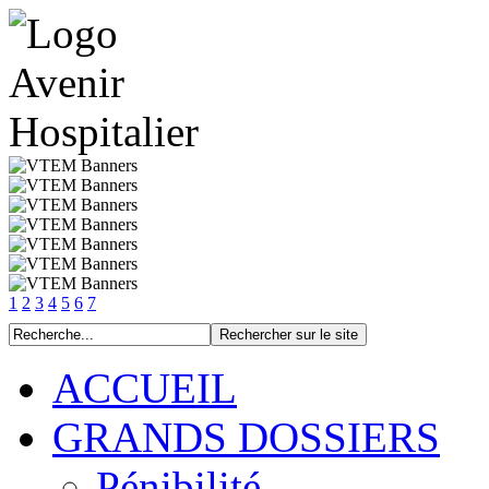
1
2
3
4
5
6
7
ACCUEIL
GRANDS DOSSIERS
Pénibilité