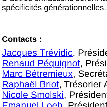
spécificités générationnelles
Contacts :
Jacques Trévidic
, Prési
Renaud Péquignot
, Prés
Marc Bétremieux
, Secré
Raphaël Briot
, Trésorier
Nicole Smolski
, Préside
Emanuel Loeb
, Préside