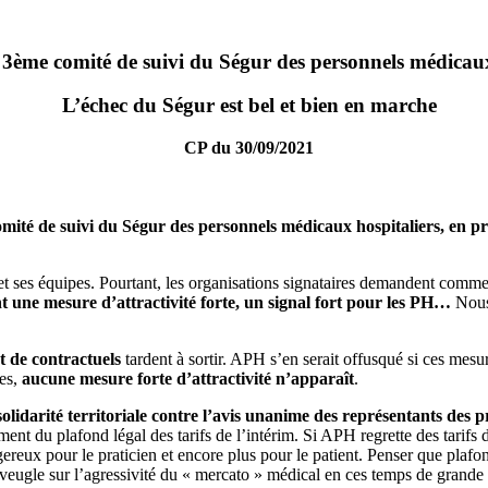
3ème comité de suivi du Ségur des personnels médicau
L’échec du Ségur est bel et bien en marche
CP du 30/09/2021
mité de suivi du Ségur des personnels médicaux hospitaliers, en p
 et ses équipes. Pourtant, les organisations signataires demandent comme
t une mesure d’attractivité forte, un signal fort pour les PH…
Nous
t de contractuels
tardent à sortir. APH s’en serait offusqué si ces mesur
les,
aucune mesure forte d’attractivité n’apparaît
.
lidarité territoriale
contre l’avis unanime des représentants des 
ment du plafond légal des tarifs de l’intérim. Si APH regrette des tarifs 
gereux pour le praticien et encore plus pour le patient. Penser que plafon
tre aveugle sur l’agressivité du « mercato » médical en ces temps de grande