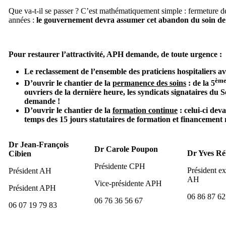
Que va-t-il se passer ? C’est mathématiquement simple : fermeture de 
années :
le gouvernement devra assumer cet abandon du soin de 
Pour restaurer l’attractivité, APH demande, de toute urgence :
Le reclassement de l’ensemble des praticiens hospitaliers a
èm
D’ouvrir le chantier de la
permanence des soins
: de la 5
ouvriers de la dernière heure, les syndicats signataires du 
demande !
D’ouvrir le chantier de la
formation continue
: celui-ci dev
temps des 15 jours statutaires de formation et financement 
Dr Jean-François
Dr Carole Poupon
Dr Yves Ré
Cibien
Présidente CPH
Président ex
Président AH
AH
Vice-présidente APH
Président APH
06 86 87 62
06 76 36 56 67
06 07 19 79 83