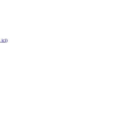
es médecins !
 ici)