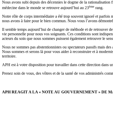
Nous avons subi depuis des décennies le dogme de la rationalisation fid
ème
médecine dans le monde se retrouve aujourd’hui au 23
rang.
Notre rôle de corps intermédiaire a été trop souvent ignoré et parfois m
nous avons à faire pour le bien commun. Nous vous l’avons démontré 
Il semble temps aujourd’hui de changer de méthode et de retrouver des ob
vie personnelle pour nous vos soignants. Ces conditions sont indispen
acteurs du soin que nous sommes puissent également retrouver le sens 
Nous ne sommes pas abstentionnistes ou spectateurs passifs mais des ac
Nous sommes et serons là pour vous aider à reconstruire et à modernise
territoire.
APH est à votre disposition pour travailler dans cette direction dans 
Prenez soin de vous, des vôtres et de la santé de vos administrés comm
APH REAGIT A LA « NOTE AU GOUVERNEMENT » DE M