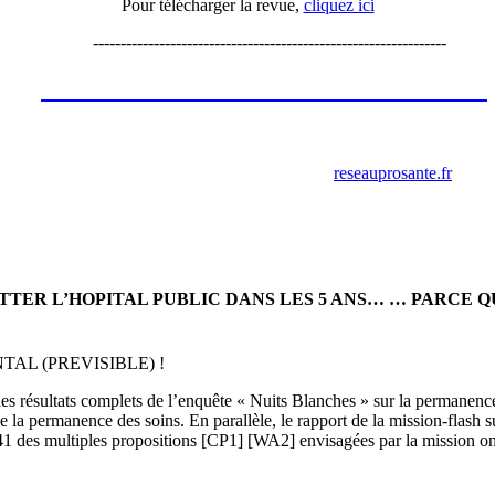
Pour télécharger la revue,
cliquez ici
----------------------------------------------------------------
Les annonces de recrutement octobre
2023
retrouver ces annonces sur le site
reseauprosante.fr
ITTER L’HOPITAL PUBLIC DANS LES 5 ANS… … PARCE 
L (PREVISIBLE) !
e les résultats complets de l’enquête « Nuits Blanches » sur la permanenc
 de la permanence des soins. En parallèle, le rapport de la mission-flash 
1 des multiples propositions [CP1] [WA2] envisagées par la mission ont