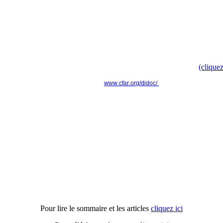
Campagne nationale
Doc', t'as ton doc' ? " pour faire évoluer le modèle culturel d
Retrouvez toute l'information dans le communiqué de presse
(cliquez
www.cfar.org/didoc/
----------------------------------------------------------------
Actu'APH n°16
Pour lire le sommaire et les articles
cliquez ici