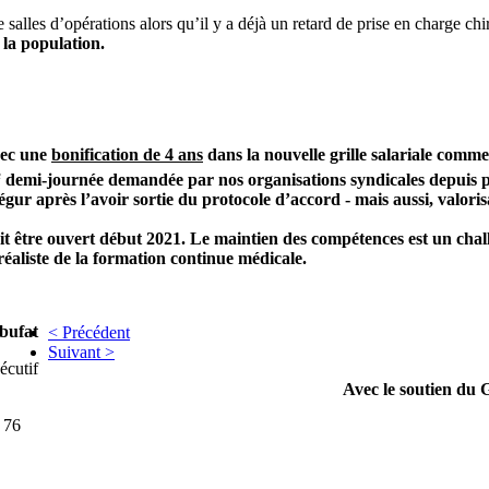
salles d’opérations alors qu’il y a déjà un retard de prise en charge ch
la population.
vec une
bonification de 4 ans
dans la nouvelle grille salariale comme
e
demi-journée demandée par nos organisations syndicales depuis prè
Ségur après l’avoir sortie du protocole d’accord - mais aussi, valor
ait être ouvert début 2021. Le maintien des compétences est un chal
réaliste de la formation continue médicale.
bufat
< Précédent
Suivant >
écutif
Avec le soutien du
 76
----------------------------------------------------------------