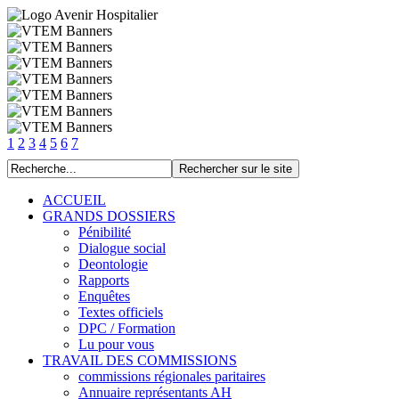
1
2
3
4
5
6
7
ACCUEIL
GRANDS DOSSIERS
Pénibilité
Dialogue social
Deontologie
Rapports
Enquêtes
Textes officiels
DPC / Formation
Lu pour vous
TRAVAIL DES COMMISSIONS
commissions régionales paritaires
Annuaire représentants AH