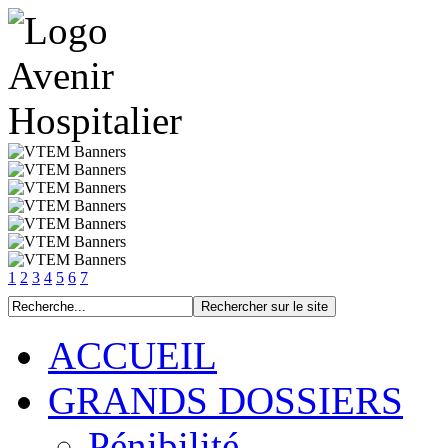
1
2
3
4
5
6
7
ACCUEIL
GRANDS DOSSIERS
Pénibilité