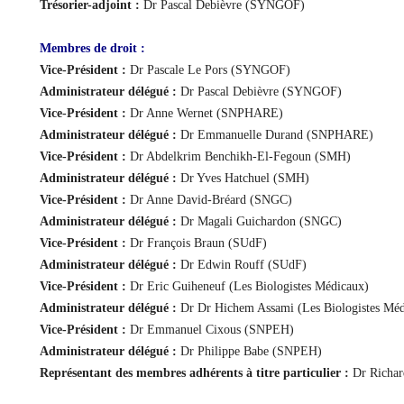
Trésorier-adjoint :
Dr Pascal Debièvre (SYNGOF)
Membres de droit :
Vice-Président :
Dr Pascale Le Pors (SYNGOF)
Administrateur délégué :
Dr Pascal Debièvre (SYNGOF)
Vice-Président :
Dr Anne Wernet (SNPHARE)
Administrateur délégué :
Dr Emmanuelle Durand (SNPHARE)
Vice-Président :
Dr Abdelkrim Benchikh-El-Fegoun (SMH)
Administrateur délégué :
Dr Yves Hatchuel (SMH)
Vice-Président :
Dr Anne David-Bréard (SNGC)
Administrateur délégué :
Dr Magali Guichardon (SNGC)
Vice-Président :
Dr François Braun (SUdF)
Administrateur délégué :
Dr Edwin Rouff (SUdF)
Vice-Président :
Dr Eric Guiheneuf (Les Biologistes Médicaux)
Administrateur délégué :
Dr Dr Hichem Assami (Les Biologistes Méd
Vice-Président :
Dr Emmanuel Cixous (SNPEH)
Administrateur délégué :
Dr Philippe Babe (SNPEH)
Représentant des membres adhérents à titre particulier :
Dr Richard