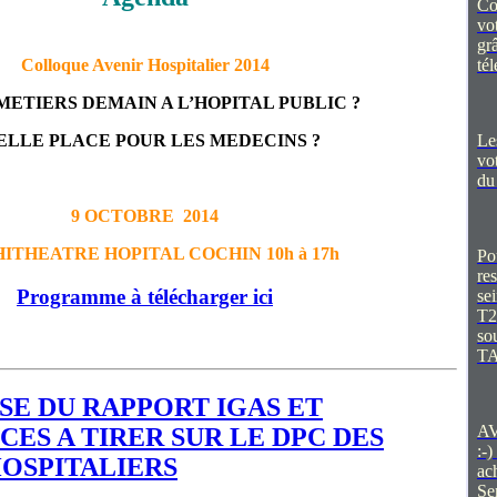
Co
vo
grâ
té
Colloque Avenir Hospitalier 2014
METIERS DEMAIN A L’HOPITAL PUBLIC ?
Le
ELLE PLACE POUR LES MEDECINS ?
vot
du
9 OCTOBRE 2014
ITHEATRE HOPITAL COCHIN 10h à 17h
Po
re
Programme à télécharger ici
se
T2
so
T
YSE DU RAPPORT IGAS ET
AV
ES A TIRER SUR LE DPC DES
:-)
OSPITALIERS
ac
Se