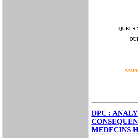
QUELS 
QU
AMPH
DPC : ANAL
CONSEQUENC
MEDECINS H