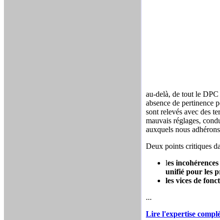
au-delà, de tout le DPC
absence de pertinence p
sont relevés avec des te
mauvais réglages, condu
auxquels nous adhérons
Deux points critiques da
l
es incohérences
unifié pour les p
les vices de fon
...
Lire l'expertise complè