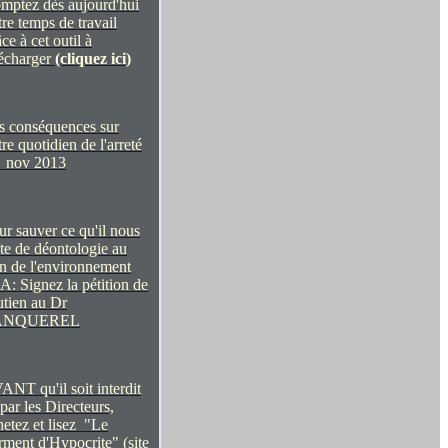
mptez dès aujourd'hui
tre temps de travail
ce à cet outil à
lécharger
(cliquez ici)
s conséquences sur
re quotidien de l'arreté
 nov 2013
ur sauver ce qu'il nous
ste de déontologie au
in de l'environnement
A: Signez la pétition de
utien au Dr
ANQUEREL
ANT qu'il soit interdit
 par les Directeurs,
hetez et lisez "Le
rment d'Hypocrite"
(site