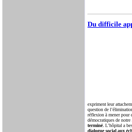
Du difficile ap
expriment leur attacheme
question de l’éliminatio
réflexion à mener pour d
démocratiques de notre 
terminé
. L’hôpital a b
dialogue social aux éch