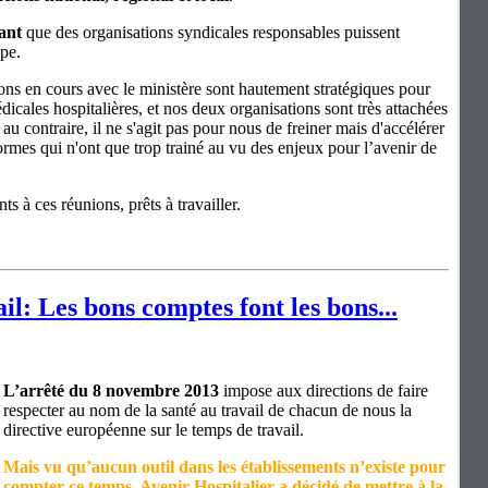
ant
que des organisations syndicales responsables puissent
ipe.
sions en cours avec le ministère sont hautement stratégiques pour
édicales hospitalières, et nos deux organisations sont très attachées
 au contraire, il ne s'agit pas pour nous de freiner mais d'accélérer
ormes qui n'ont que trop trainé au vu des enjeux pour l’avenir de
s à ces réunions, prêts à travailler.
il: Les bons comptes font les bons...
L’arrêté du 8 novembre 2013
impose aux directions de faire
respecter au nom de la santé au travail de chacun de nous la
directive européenne sur le temps de travail.
Mais vu qu’aucun outil dans les établissements n’existe pour
compter ce temps, Avenir Hospitalier a décidé de mettre à la