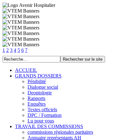
1
2
3
4
5
6
7
ACCUEIL
GRANDS DOSSIERS
Pénibilité
Dialogue social
Deontologie
Rapports
Enquêtes
Textes officiels
DPC / Formation
Lu pour vous
TRAVAIL DES COMMISSIONS
commissions régionales paritaires
Annuaire représentants AH