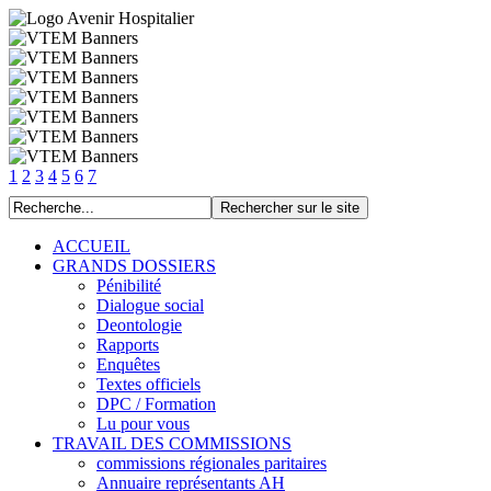
1
2
3
4
5
6
7
ACCUEIL
GRANDS DOSSIERS
Pénibilité
Dialogue social
Deontologie
Rapports
Enquêtes
Textes officiels
DPC / Formation
Lu pour vous
TRAVAIL DES COMMISSIONS
commissions régionales paritaires
Annuaire représentants AH