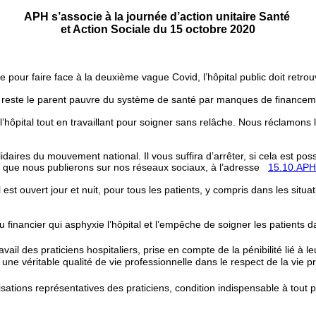
APH s’associe à la journée d’action unitaire Santé
et Action Sociale du 15 octobre 2020
se pour faire face à la deuxième vague Covid, l’hôpital public doit retr
» reste le parent pauvre du système de santé par manques de financem
l’hôpital tout en travaillant pour soigner sans relâche. Nous réclamon
aires du mouvement national. Il vous suffira d’arrêter, si cela est poss
s, que nous publierons sur nos réseaux sociaux, à l’adresse
15.10.AP
s il est ouvert jour et nuit, pour tous les patients, y compris dans les si
 financier qui asphyxie l’hôpital et l’empêche de soigner les patients 
vail des praticiens hospitaliers, prise en compte de la pénibilité lié à l
une véritable qualité de vie professionnelle dans le respect de la vie 
ations représentatives des praticiens, condition indispensable à tout pr