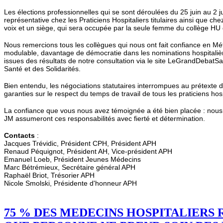
Les élections professionnelles qui se sont déroulées du 25 juin au 2 
représentative chez les Praticiens Hospitaliers titulaires ainsi que c
voix et un siège, qui sera occupée par la seule femme du collège HU 
Nous remercions tous les collègues qui nous ont fait confiance en Mét
modulable, davantage de démocratie dans les nominations hospitalièr
issues des résultats de notre consultation via le site LeGrandDebatS
Santé et des Solidarités.
Bien entendu, les négociations statutaires interrompues au prétexte 
garanties sur le respect du temps de travail de tous les praticiens hosp
La confiance que vous nous avez témoignée a été bien placée : nous vou
JM assumeront ces responsabilités avec fierté et détermination.
Contacts
:
Jacques Trévidic, Président CPH, Président APH
Renaud Péquignot, Président AH, Vice-président APH
Emanuel Loeb, Président Jeunes Médecins
Marc Bétrémieux, Secrétaire général APH
Raphaël Briot, Trésorier APH
Nicole Smolski, Présidente d'honneur APH
75 % DES MEDECINS HOSPITALIERS 