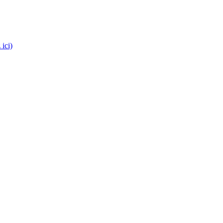
es médecins !
 ici)