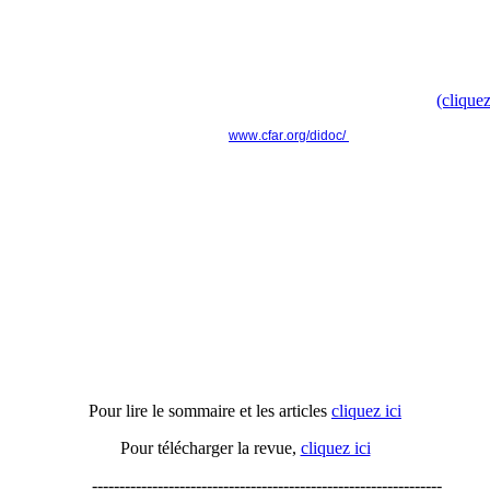
Doc', t'as ton doc' ? " pour faire évoluer le modèle culturel d
Retrouvez toute l'information dans le communiqué de presse
(cliquez
www.cfar.org/didoc/
----------------------------------------------------------------
Actu'APH n°16
Pour lire le sommaire et les articles
cliquez ici
Pour télécharger la revue,
cliquez ici
----------------------------------------------------------------