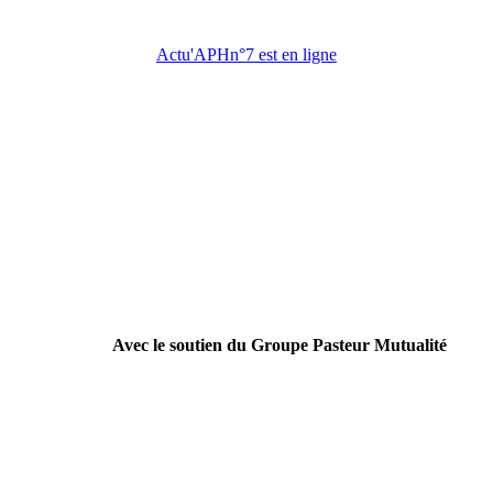
Actu'APHn°7 est en ligne
Avec le soutien du Groupe Pasteur Mutualité
----------------------------------------------------------------
Campagne nationale