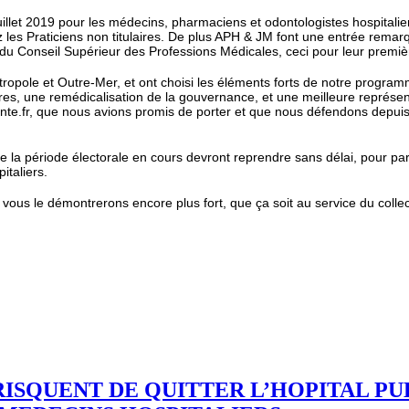
juillet 2019 pour les médecins, pharmaciens et odontologistes hospital
hez les Praticiens non titulaires. De plus APH & JM font une entrée rem
du Conseil Supérieur des Professions Médicales, ceci pour leur premièr
ropole et Outre-Mer, et ont choisi les éléments forts de notre program
es, une remédicalisation de la gouvernance, et une meilleure représen
ante.fr, que nous avions promis de porter et que nous défendons depuis 
de la période électorale en cours devront reprendre sans délai, pour p
italiers.
s le démontrerons encore plus fort, que ça soit au service du collectif
RISQUENT DE QUITTER L’HOPITAL PU