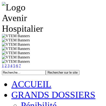
1
2
3
4
5
6
7
ACCUEIL
GRANDS DOSSIERS
Pénibilité