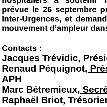
prévue le 26 septembre pro
Inter-Urgences, et demand
mouvement d’ampleur dans 
Contacts :
Jacques Trévidic
, Prés
Renaud Péquignot
, Pr
APH
Marc Bétremieux
, Secr
Raphaël Briot
, Trésori