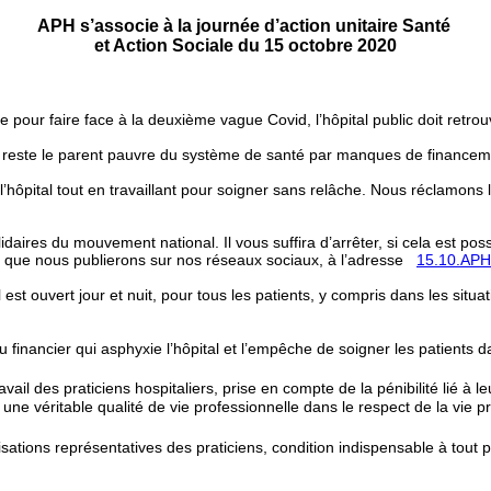
APH s’associe à la journée d’action unitaire Santé
et Action Sociale du 15 octobre 2020
se pour faire face à la deuxième vague Covid, l’hôpital public doit retr
» reste le parent pauvre du système de santé par manques de financem
l’hôpital tout en travaillant pour soigner sans relâche. Nous réclamon
aires du mouvement national. Il vous suffira d’arrêter, si cela est poss
s, que nous publierons sur nos réseaux sociaux, à l’adresse
15.10.AP
s il est ouvert jour et nuit, pour tous les patients, y compris dans les si
 financier qui asphyxie l’hôpital et l’empêche de soigner les patients 
vail des praticiens hospitaliers, prise en compte de la pénibilité lié à l
une véritable qualité de vie professionnelle dans le respect de la vie 
ations représentatives des praticiens, condition indispensable à tout pr