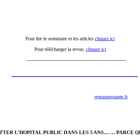
Actu'APH n°16
Pour lire le sommaire et les articles
cliquez ici
Pour télécharger la revue,
cliquez ici
----------------------------------------------------------------
Les annonces de recrutement octobre
2023
retrouver ces annonces sur le site
reseauprosante.fr
ITTER L’HOPITAL PUBLIC DANS LES 5 ANS… … PARCE 