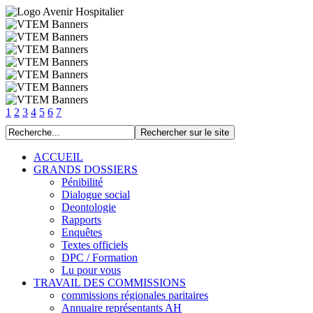
1
2
3
4
5
6
7
ACCUEIL
GRANDS DOSSIERS
Pénibilité
Dialogue social
Deontologie
Rapports
Enquêtes
Textes officiels
DPC / Formation
Lu pour vous
TRAVAIL DES COMMISSIONS
commissions régionales paritaires
Annuaire représentants AH