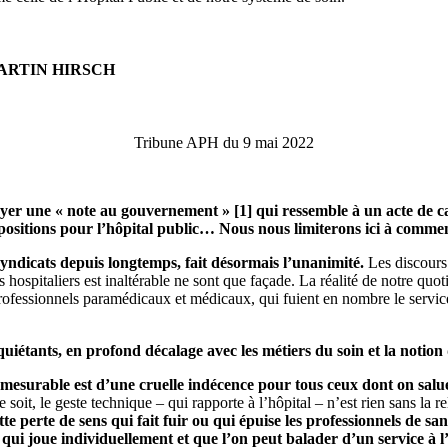
ARTIN HIRSCH
Tribune APH du 9 mai 2022
oyer une « note au gouvernement » [1] qui ressemble à un acte de c
 propositions pour l’hôpital public… Nous nous limiterons ici à comm
syndicats depuis longtemps, fait désormais l’unanimité.
Les discours 
hospitaliers est inaltérable ne sont que façade. La réalité de notre quoti
fessionnels paramédicaux et médicaux, qui fuient en nombre le service p
iétants, en profond décalage avec les métiers du soin et la notion 
 mesurable est d’une cruelle indécence pour tous ceux dont on salu
soit, le geste technique – qui rapporte à l’hôpital – n’est rien sans la re
te perte de sens qui fait fuir ou qui épuise les professionnels de san
qui joue individuellement et que l’on peut balader d’un service à l’