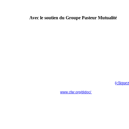
Avec le soutien du Groupe Pasteur Mutualité
----------------------------------------------------------------
Campagne nationale
Doc', t'as ton doc' ? " pour faire évoluer le modèle culturel d
Retrouvez toute l'information dans le communiqué de presse
(cliquez
www.cfar.org/didoc/
----------------------------------------------------------------