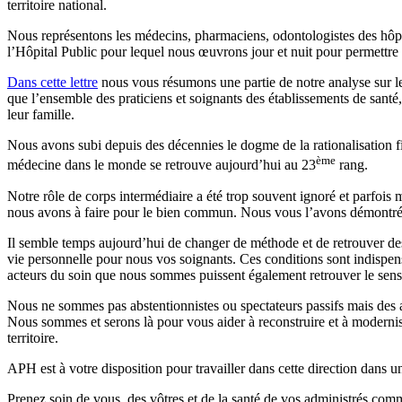
territoire national.
Nous représentons les médecins, pharmaciens, odontologistes des hôpit
l’Hôpital Public pour lequel nous œuvrons jour et nuit pour permettre u
Dans cette lettre
nous vous résumons une partie de notre analyse sur les
que l’ensemble des praticiens et soignants des établissements de santé,
leur famille.
Nous avons subi depuis des décennies le dogme de la rationalisation fid
ème
médecine dans le monde se retrouve aujourd’hui au 23
rang.
Notre rôle de corps intermédiaire a été trop souvent ignoré et parfois m
nous avons à faire pour le bien commun. Nous vous l’avons démontré 
Il semble temps aujourd’hui de changer de méthode et de retrouver des ob
vie personnelle pour nous vos soignants. Ces conditions sont indispen
acteurs du soin que nous sommes puissent également retrouver le sens 
Nous ne sommes pas abstentionnistes ou spectateurs passifs mais des ac
Nous sommes et serons là pour vous aider à reconstruire et à modernise
territoire.
APH est à votre disposition pour travailler dans cette direction dans 
Prenez soin de vous, des vôtres et de la santé de vos administrés comm