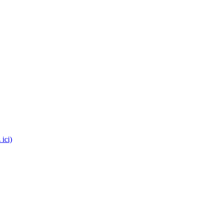
es médecins !
 ici)