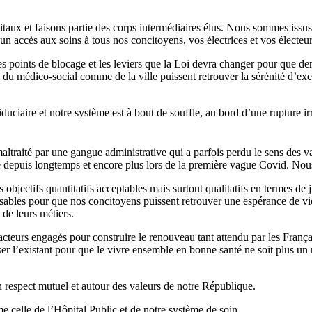
aux et faisons partie des corps intermédiaires élus. Nous sommes issus 
n accès aux soins à tous nos concitoyens, vos électrices et vos électeurs
 points de blocage et les leviers que la Loi devra changer pour que dema
 du médico-social comme de la ville puissent retrouver la sérénité d’exer
uciaire et notre système est à bout de souffle, au bord d’une rupture ir
altraité par une gangue administrative qui a parfois perdu le sens des va
depuis longtemps et encore plus lors de la première vague Covid. Nou
jectifs quantitatifs acceptables mais surtout qualitatifs en termes de jus
sables pour que nos concitoyens puissent retrouver une espérance de vie
de leurs métiers.
teurs engagés pour construire le renouveau tant attendu par les Françai
r l’existant pour que le vivre ensemble en bonne santé ne soit plus un 
un respect mutuel et autour des valeurs de notre République.
e celle de l’Hôpital Public et de notre système de soin.