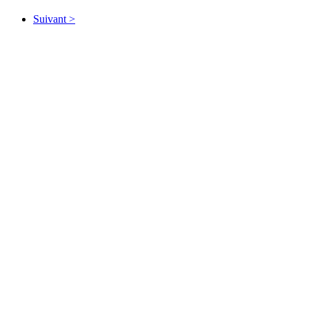
Suivant >
" Dis 