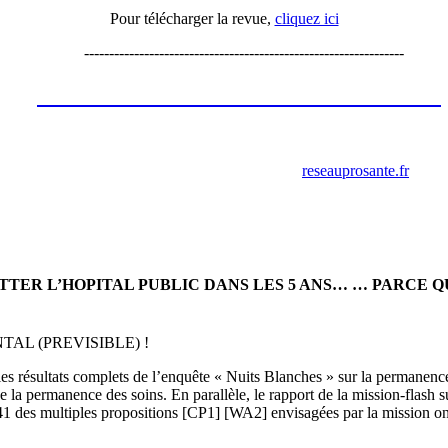
Pour télécharger la revue,
cliquez ici
----------------------------------------------------------------
Les annonces de recrutement octobre
2023
retrouver ces annonces sur le site
reseauprosante.fr
ITTER L’HOPITAL PUBLIC DANS LES 5 ANS… … PARCE 
L (PREVISIBLE) !
e les résultats complets de l’enquête « Nuits Blanches » sur la permanenc
 de la permanence des soins. En parallèle, le rapport de la mission-flash 
1 des multiples propositions [CP1] [WA2] envisagées par la mission ont