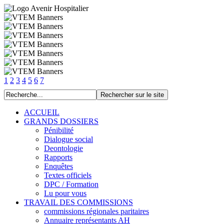
1
2
3
4
5
6
7
ACCUEIL
GRANDS DOSSIERS
Pénibilité
Dialogue social
Deontologie
Rapports
Enquêtes
Textes officiels
DPC / Formation
Lu pour vous
TRAVAIL DES COMMISSIONS
commissions régionales paritaires
Annuaire représentants AH