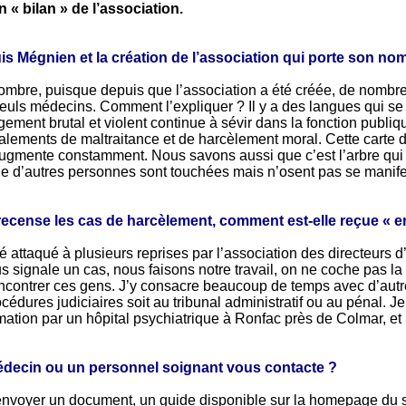
n « bilan » de l’association.
is Mégnien et la création de l’association qui porte son no
ombre, puisque depuis que l’association a été créée, de nombreu
seuls médecins. Comment l’expliquer ? Il y a des langues qui se d
ment brutal et violent continue à sévir dans la fonction publi
signalements de maltraitance et de harcèlement moral. Cette ca
gmente constamment. Nous savons aussi que c’est l’arbre qui c
que d’autres personnes sont touchées mais n’osent pas se manife
 recense les cas de harcèlement, comment est-elle reçue « e
 attaqué à plusieurs reprises par l’association des directeurs 
 signale un cas, nous faisons notre travail, on ne coche pas l
ncontrer ces gens. J’y consacre beaucoup de temps avec d’autr
océdures judiciaires soit au tribunal administratif ou au pénal. Je
mation par un hôpital psychiatrique à Ronfac près de Colmar, et 
édecin ou un personnel soignant vous contacte ?
voyer un document, un guide disponible sur la homepage du site