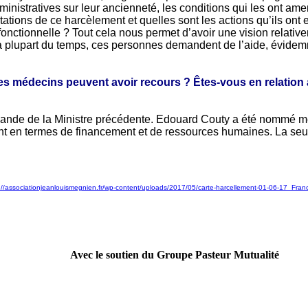
inistratives sur leur ancienneté, les conditions qui les ont ame
ons de ce harcèlement et quelles sont les actions qu’ils ont en
ctionnelle ? Tout cela nous permet d’avoir une vision relativemen
s la plupart du temps, ces personnes demandent de l’aide, évide
e les médecins peuvent avoir recours ? Êtes-vous en relation
ande de la Ministre précédente. Edouard Couty a été nommé média
ment en termes de financement et de ressources humaines. La seule
://associationjeanlouismegnien.fr/wp-content/uploads/2017/05/carte-harcellement-01-06-17_Fra
Avec le soutien du Groupe Pasteur Mutualité