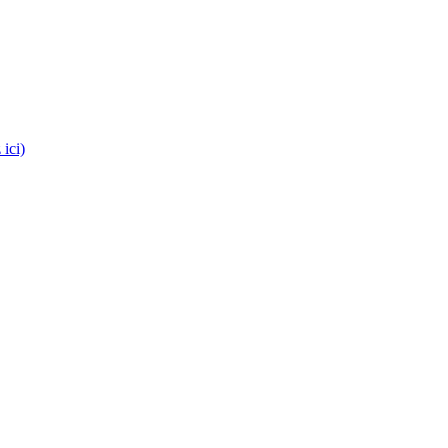
es médecins !
 ici)