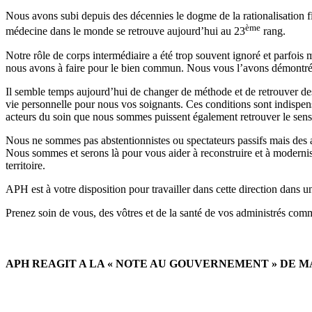
Nous avons subi depuis des décennies le dogme de la rationalisation fid
ème
médecine dans le monde se retrouve aujourd’hui au 23
rang.
Notre rôle de corps intermédiaire a été trop souvent ignoré et parfois m
nous avons à faire pour le bien commun. Nous vous l’avons démontré 
Il semble temps aujourd’hui de changer de méthode et de retrouver des ob
vie personnelle pour nous vos soignants. Ces conditions sont indispen
acteurs du soin que nous sommes puissent également retrouver le sens 
Nous ne sommes pas abstentionnistes ou spectateurs passifs mais des ac
Nous sommes et serons là pour vous aider à reconstruire et à modernise
territoire.
APH est à votre disposition pour travailler dans cette direction dans 
Prenez soin de vous, des vôtres et de la santé de vos administrés comm
APH REAGIT A LA « NOTE AU GOUVERNEMENT » DE M