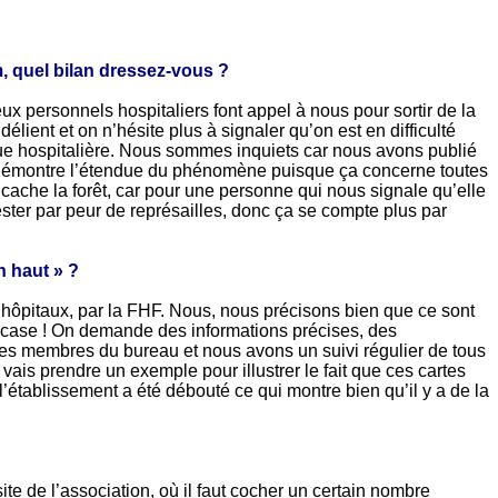
m, quel bilan dressez-vous ?
x personnels hospitaliers font appel à nous pour sortir de la
élient et on n’hésite plus à signaler qu’on est en difficulté
que hospitalière. Nous sommes inquiets car nous avons publié
rte démontre l’étendue du phénomène puisque ça concerne toutes
ache la forêt, car pour une personne qui nous signale qu’elle
ster par peur de représailles, donc ça se compte plus par
n haut » ?
d’hôpitaux, par la FHF. Nous, nous précisons bien que ce sont
a case ! On demande des informations précises, des
es membres du bureau et nous avons un suivi régulier de tous
 vais prendre un exemple pour illustrer le fait que ces cartes
l’établissement a été débouté ce qui montre bien qu’il y a de la
 de l’association, où il faut cocher un certain nombre