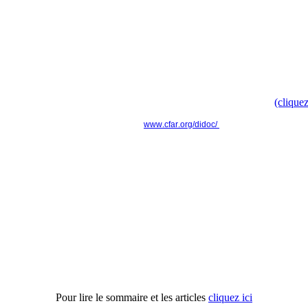
----------------------------------------------------------------
Campagne nationale
Doc', t'as ton doc' ? " pour faire évoluer le modèle culturel d
Retrouvez toute l'information dans le communiqué de presse
(cliquez
www.cfar.org/didoc/
----------------------------------------------------------------
Actu'APH n°16
Pour lire le sommaire et les articles
cliquez ici