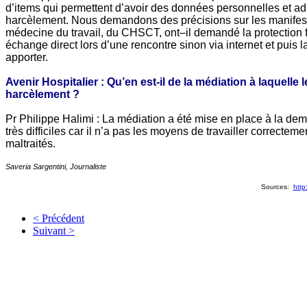
d’items qui permettent d’avoir des données personnelles et adm
harcèlement. Nous demandons des précisions sur les manifestati
médecine du travail, du CHSCT, ont–il demandé la protection fon
échange direct lors d’une rencontre sinon via internet et pui
apporter.
Avenir Hospitalier : Qu’en est-il de la médiation à laquell
harcèlement ?
Pr Philippe Halimi : La médiation a été mise en place à la dem
très difficiles car il n’a pas les moyens de travailler correcte
maltraités.
Saveria Sargentini, Journaliste
Sources:
http
< Précédent
Suivant >