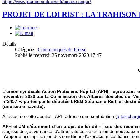
https://www.jeunesmedecins.fr/salaire-segur/
PROJET DE LOI RIST : LA TRAHISO
Détails
Catégorie :
Communiqués de Presse
Publié le mercredi 25 novembre 2020 17:47
C
L’union syndicale Action Praticiens Hôpital (APH), regroupant l
novembre 2020 par la Commission des Affaires Sociales de l’Asse
n°3457 », portée par le députée LREM Stéphanie Rist, et destin
(une seule navette).
À l’issue de cette audition, APH adresse une contribution (
à télécharge
APH et JM s’étonnent d’un projet de loi dit « issu des recom
s’agisse de gouvernance, d’attractivité ou de création de nouveaux mét
n’apporte ni simplification des conditions d’exercice, ni confiance, con