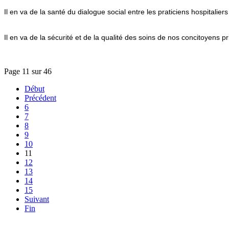
Il en va de la santé du dialogue social entre les praticiens hospitalie
Il en va de la sécurité et de la qualité des soins de nos concitoyens pri
Page 11 sur 46
Début
Précédent
6
7
8
9
10
11
12
13
14
15
Suivant
Fin