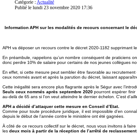
Catégorie :
Actualité
Publié le lundi 23 novembre 2020 17:36
Information APH sur les modalités de recours concernant le dé
APH va déposer un recours contre le décret 2020-1182 supprimant les 
En préambule, rappelons qu’un nombre conséquent de praticiens on
donc perdre 10% de salaire pour certains de nos jeunes collègues 
En effet, si cette mesure peut sembler être favorable au recrutement 
ceux nommés avant et après la parution du décret, laissant apparaîtr
Cette inégalité sera encore plus flagrante après le Ségur avec l’intro
S
euls ceux nommés après septembre 2020
pourront espérer finir
au-delà de 65 ans si l’on veut atteindre le dernier échelon. C’est d’ail
APH a décidé d’attaquer cette mesure en Conseil d’Etat.
Comme pour toute procédure juridique, il est impossible d’en conn
depuis le début de l’année contre le ministère ont été gagnées.
À côté de ce recours collectif sur le décret, nous vous invitons à fai
les
deux mois à partir de la réception de l’arrêté de reclassement