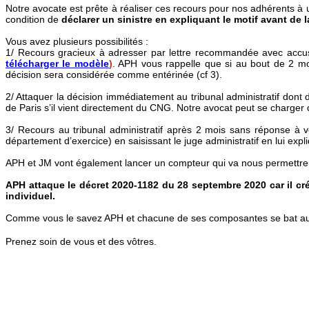
Notre avocate est prête à réaliser ces recours pour nos adhérents à un
condition de
déclarer un sinistre en expliquant le motif avant de l
Vous avez plusieurs possibilités :
1/ Recours gracieux à adresser par lettre recommandée avec accus
télécharger le modèle
)
. APH vous rappelle que si au bout de 2 mo
décision sera considérée comme entérinée (cf 3).
2/ Attaquer la décision immédiatement au tribunal administratif dont d
de Paris s’il vient directement du CNG. Notre avocat peut se charger 
3/ Recours au tribunal administratif après 2 mois sans réponse à vo
département d’exercice) en saisissant le juge administratif en lui ex
APH et JM vont également lancer un compteur qui va nous permettre d
APH attaque le décret 2020-1182 du 28 septembre 2020 car il cré
individuel.
Comme vous le savez APH et chacune de ses composantes se bat au quoti
Prenez soin de vous et des vôtres.