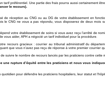
 tarif préférentiel. Une partie des frais pourra aussi certainement être
ancer le recours).
é de réception au CNG ou au DG de votre établissement en fonction 
is le CNG ne vous a pas répondu, vous disposerez de deux mois supp
épend votre établissement de soins si vous avez reçu l’arrêté de nomina
de vous aider, APH a négocié un tarif individuel pour la procédure.
tre recours gracieux : courrier au tribunal administratif du départe
pliquant que vous n’avez pas reçu de réponse à votre premier courrier q
e suivre le nombre de recours lancés par les praticiens contre cette
e une rupture d’équité entre les praticiens et nous vous indiquons
dien pour défendre les praticiens hospitaliers, leur statut et l’hôpit