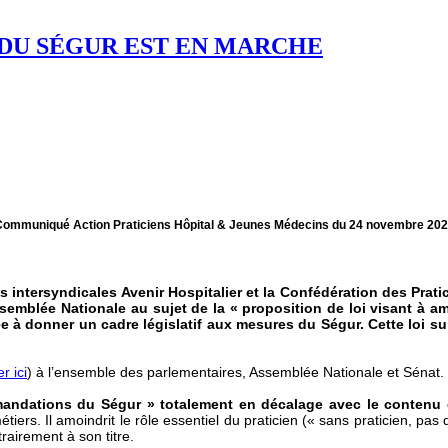
N DU SÉGUR EST EN MARCHE
ommuniqué Action Praticiens Hôpital & Jeunes Médecins du 24 novembre 20
es intersyndicales Avenir Hospitalier et la Confédération des Prat
mblée Nationale au sujet de la « proposition de loi visant à amél
ée à donner un cadre législatif aux mesures du Ségur. Cette loi s
r ici
) à l’ensemble des parlementaires, Assemblée Nationale et Sénat.
mandations du Ségur » totalement en décalage avec le contenu 
iers. Il amoindrit le rôle essentiel du praticien (« sans praticien, pas
trairement à son titre.