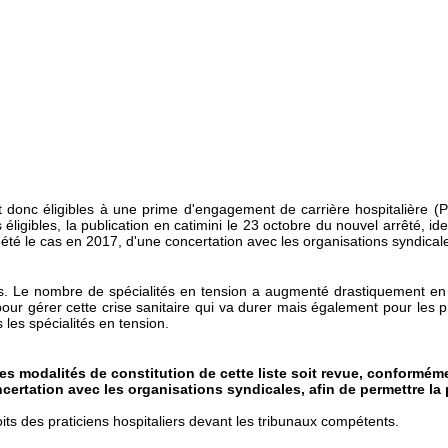
et donc éligibles à une prime d'engagement de carrière hospitalière (
tés éligibles, la publication en catimini le 23 octobre du nouvel arrêté,
été le cas en 2017, d'une concertation avec les organisations syndical
s. Le nombre de spécialités en tension a augmenté drastiquement en 
 gérer cette crise sanitaire qui va durer mais également pour les pri
les spécialités en tension.
es modalités de constitution de cette liste soit revue, conforméme
ncertation avec les organisations syndicales, afin de permettre l
oits des praticiens hospitaliers devant les tribunaux compétents.