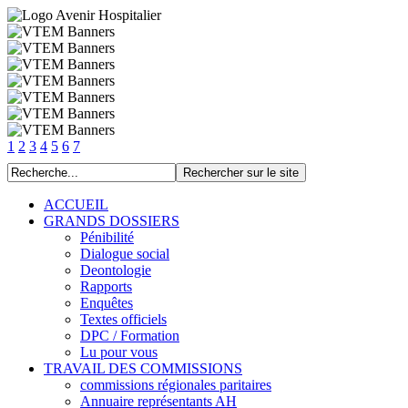
1
2
3
4
5
6
7
ACCUEIL
GRANDS DOSSIERS
Pénibilité
Dialogue social
Deontologie
Rapports
Enquêtes
Textes officiels
DPC / Formation
Lu pour vous
TRAVAIL DES COMMISSIONS
commissions régionales paritaires
Annuaire représentants AH