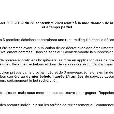
cret 2020-1182
du 28 septembre 2020 relatif à la modification de l
et à temps partiel
3 premiers échelons et entrainant une rupture d'équité dans le décomp
t été nommés avant la publication de ce décret avec des émoluments 
nouvellement nommés. Dans ce sens APH avait demandé la suppression
de nouveaux praticiens hospitaliers, sa mise en application crée de gr
e une différence d’échelons et donc de salaires correspondant à 4 ans
duction prévue par le prochain décret de 3 nouveaux échelons en fin de g
 leur carrière au
dernier échelon
après
24 années
de services accom
leurs certainement le but recherché !
aître l’issue, mais nous mettrons tout en œuvre pour gagner. Rappe
re des recours individuels sur les arrêtés de reclassement qui commence
.