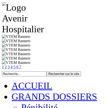
1
2
3
4
5
6
7
ACCUEIL
GRANDS DOSSIERS
Pénibilité