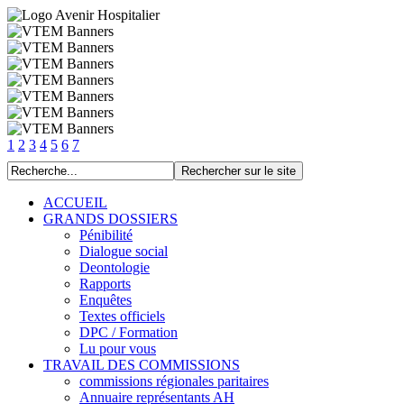
1
2
3
4
5
6
7
ACCUEIL
GRANDS DOSSIERS
Pénibilité
Dialogue social
Deontologie
Rapports
Enquêtes
Textes officiels
DPC / Formation
Lu pour vous
TRAVAIL DES COMMISSIONS
commissions régionales paritaires
Annuaire représentants AH