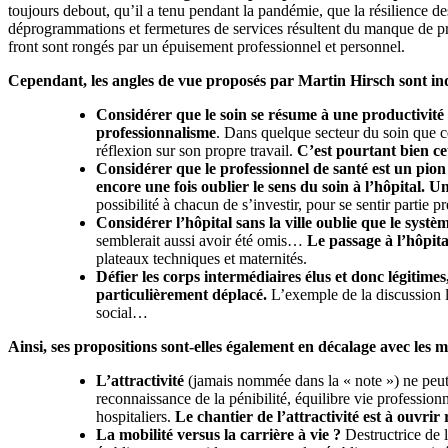
toujours debout, qu’il a tenu pendant la pandémie, que la résilience des 
déprogrammations et fermetures de services résultent du manque de pro
front sont rongés par un épuisement professionnel et personnel.
Cependant, les angles de vue proposés par Martin Hirsch sont inqu
Considérer que le soin se résume à une productivité
professionnalisme
. Dans quelque secteur du soin que ce 
réflexion sur son propre travail.
C’est pourtant bien cet
Considérer que le professionnel de santé est un pion 
encore une fois oublier le sens du soin à l’hôpital.
Un
possibilité à chacun de s’investir, pour se sentir part
Considérer l’hôpital sans la ville oublie que le syst
semblerait aussi avoir été omis…
Le passage à l’hôpita
plateaux techniques et maternités.
Défier les corps intermédiaires élus et donc légitime
particulièrement déplacé.
L’exemple de la discussion l
social…
Ainsi, ses propositions sont-elles également en décalage avec les mé
L’attractivité
(jamais nommée dans la « note ») ne peut s
reconnaissance de la pénibilité, équilibre vie professionn
hospitaliers.
Le chantier de l’attractivité est à ouvr
La mobilité versus la carrière à vie ?
Destructrice de l