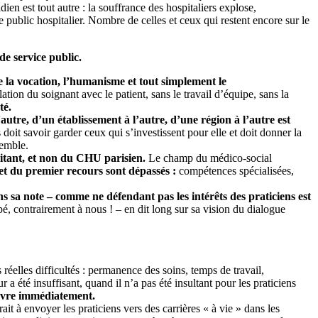
dien est tout autre : la souffrance des hospitaliers explose,
ublic hospitalier. Nombre de celles et ceux qui restent encore sur le
de service public.
e la vocation, l’humanisme et tout simplement le
lation du soignant avec le patient, sans le travail d’équipe, sans la
té.
autre, d’un établissement à l’autre, d’une région à l’autre est
s doit savoir garder ceux qui s’investissent pour elle et doit donner la
semble.
raitant, et non du CHU parisien.
Le champ du médico-social
e et du premier recours sont dépassés :
compétences spécialisées,
ns sa note – comme ne défendant pas les intérêts des praticiens est
é, contrairement à nous ! – en dit long sur sa vision du dialogue
réelles difficultés : permanence des soins, temps de travail,
 a été insuffisant, quand il n’a pas été insultant pour les praticiens
 œuvre immédiatement.
ait à envoyer les praticiens vers des carrières « à vie » dans les