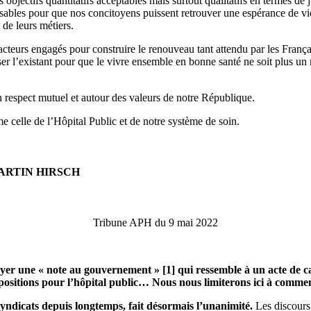
jectifs quantitatifs acceptables mais surtout qualitatifs en termes de jus
sables pour que nos concitoyens puissent retrouver une espérance de vie
de leurs métiers.
teurs engagés pour construire le renouveau tant attendu par les Françai
r l’existant pour que le vivre ensemble en bonne santé ne soit plus un 
un respect mutuel et autour des valeurs de notre République.
e celle de l’Hôpital Public et de notre système de soin.
ARTIN HIRSCH
Tribune APH du 9 mai 2022
oyer une « note au gouvernement » [1] qui ressemble à un acte de c
 propositions pour l’hôpital public… Nous nous limiterons ici à comm
syndicats depuis longtemps, fait désormais l’unanimité.
Les discours 