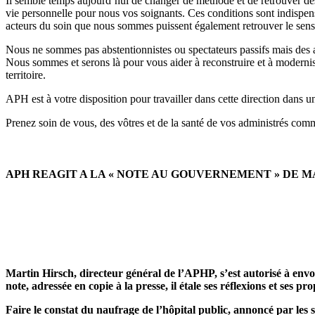
Il semble temps aujourd’hui de changer de méthode et de retrouver des ob
vie personnelle pour nous vos soignants. Ces conditions sont indispen
acteurs du soin que nous sommes puissent également retrouver le sens 
Nous ne sommes pas abstentionnistes ou spectateurs passifs mais des ac
Nous sommes et serons là pour vous aider à reconstruire et à modernise
territoire.
APH est à votre disposition pour travailler dans cette direction dans 
Prenez soin de vous, des vôtres et de la santé de vos administrés comm
APH REAGIT A LA « NOTE AU GOUVERNEMENT » DE M
Martin Hirsch, directeur général de l’APHP, s’est autorisé à env
note, adressée en copie à la presse, il étale ses réflexions et ses
Faire le constat du naufrage de l’hôpital public, annoncé par les 