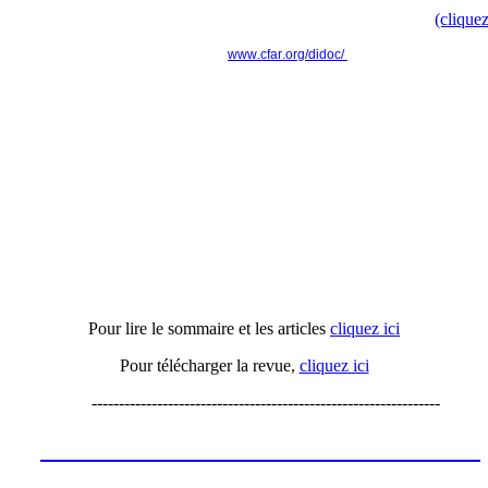
Retrouvez toute l'information dans le communiqué de presse
(cliquez
www.cfar.org/didoc/
----------------------------------------------------------------
Actu'APH n°16
Pour lire le sommaire et les articles
cliquez ici
Pour télécharger la revue,
cliquez ici
----------------------------------------------------------------
Les annonces de recrutement octobre
2023