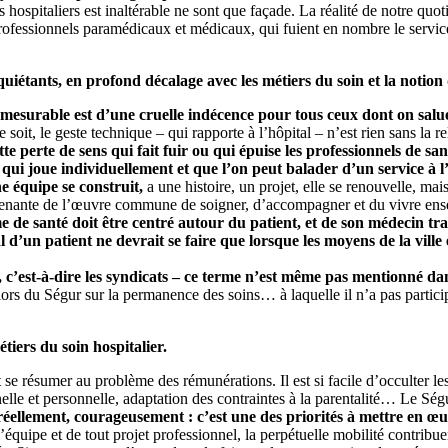
hospitaliers est inaltérable ne sont que façade. La réalité de notre quoti
fessionnels paramédicaux et médicaux, qui fuient en nombre le service p
iétants, en profond décalage avec les métiers du soin et la notion 
 mesurable est d’une cruelle indécence pour tous ceux dont on salu
soit, le geste technique – qui rapporte à l’hôpital – n’est rien sans la re
te perte de sens qui fait fuir ou qui épuise les professionnels de san
qui joue individuellement et que l’on peut balader d’un service à l’
e équipe se construit,
a une histoire, un projet, elle se renouvelle, mai
ie prenante de l’œuvre commune de soigner, d’accompagner et du vivre en
ème de santé doit être centré autour du patient, et de son médecin t
l d’un patient ne devrait se faire que lorsque les moyens de la vill
s, c’est-à-dire les syndicats – ce terme n’est même pas mentionné da
ors du Ségur sur la permanence des soins… à laquelle il n’a pas particip
tiers du soin hospitalier.
e résumer au problème des rémunérations. Il est si facile d’occulter les 
elle et personnelle, adaptation des contraintes à la parentalité… Le Ségur
ir réellement, courageusement : c’est une des priorités à mettre en
’équipe et de tout projet professionnel, la perpétuelle mobilité contribuer