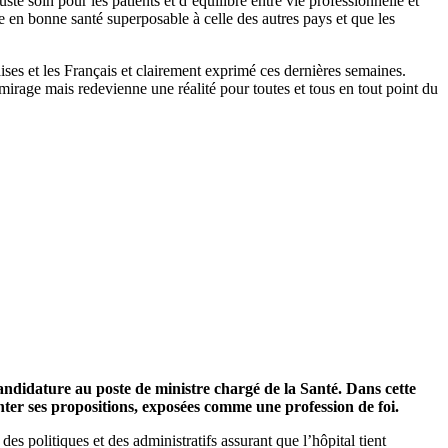
te soin pour les patients et d’équilibre entre vie professionnelle et
 en bonne santé superposable à celle des autres pays et que les
ses et les Français et clairement exprimé ces dernières semaines.
mirage mais redevienne une réalité pour toutes et tous en tout point du
andidature au poste de ministre chargé de la Santé. Dans cette
enter ses propositions, exposées comme une profession de foi.
des politiques et des administratifs assurant que l’hôpital tient