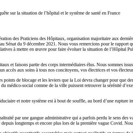
te sur la situation de l’hôpital et le système de santé en France
ration des Praticiens des Hôpitaux, organisation majoritaire aux derniè
on au Sénat du 9 décembre 2021. Nous vous remercions pour le rapport 
latives à mettre en œuvre pour faire évoluer la situation de l’Hôpital Pu
aux et faisons partie des corps intermédiaires élus. Nous sommes issus 
n accès aux soins à tous nos concitoyens, vos électrices et vos électeurs
 points de blocage et les leviers que la Loi devra changer pour que dema
 du médico-social comme de la ville puissent retrouver la sérénité d’exer
uciaire et notre système est à bout de souffle, au bord d’une rupture ir
altraité par une gangue administrative qui a parfois perdu le sens des va
depuis longtemps et encore plus lors de la première vague Covid. Nou