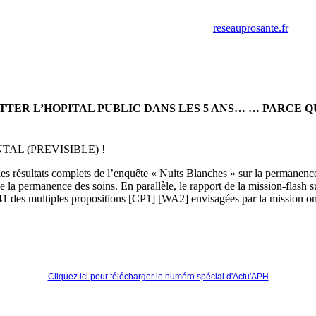
retrouver ces annonces sur le site
reseauprosante.fr
ITTER L’HOPITAL PUBLIC DANS LES 5 ANS… … PARCE 
L (PREVISIBLE) !
e les résultats complets de l’enquête « Nuits Blanches » sur la permanenc
 de la permanence des soins. En parallèle, le rapport de la mission-flash 
1 des multiples propositions [CP1] [WA2] envisagées par la mission ont
Cliquez ici pour télécharger le numéro spécial d'Actu'APH