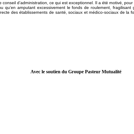
 le conseil d’administration, ce qui est exceptionnel. Il a été motivé, po
nu qu’en amputant excessivement le fonds de roulement, fragilisant 
n directe des établissements de santé, sociaux et médico-sociaux de la
Avec le soutien du Groupe Pasteur Mutualité
----------------------------------------------------------------
Campagne nationale
Doc', t'as ton doc' ? " pour faire évoluer le modèle culturel d