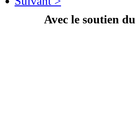
Suivant >
Avec le soutien d
---------------------------
Campa
" Dis Doc', t'as ton doc'
culture