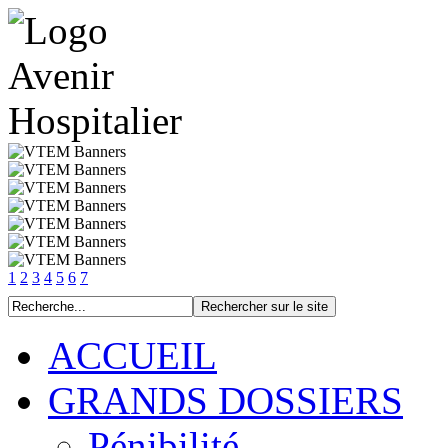
1
2
3
4
5
6
7
ACCUEIL
GRANDS DOSSIERS
Pénibilité