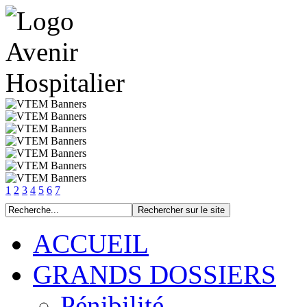
1
2
3
4
5
6
7
ACCUEIL
GRANDS DOSSIERS
Pénibilité