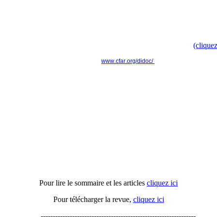
Doc', t'as ton doc' ? " pour faire évoluer le modèle culturel d
Retrouvez toute l'information dans le communiqué de presse
(cliquez
www.cfar.org/didoc/
----------------------------------------------------------------
Actu'APH n°16
Pour lire le sommaire et les articles
cliquez ici
Pour télécharger la revue,
cliquez ici
----------------------------------------------------------------