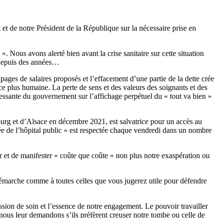
de notre Président de la République sur la nécessaire prise en
». Nous avons alerté bien avant la crise sanitaire sur cette situation
s depuis des années…
ages de salaires proposés et l’effacement d’une partie de la dette crée
ce plus humaine. La perte de sens et des valeurs des soignants et des
cessante du gouvernement sur l’affichage perpétuel du « tout va bien »
bourg et d’Alsace en décembre 2021, est salvatrice pour un accès au
mmée de l’hôpital public » est respectée chaque vendredi dans un nombre
r et de manifester « coûte que coûte » non plus notre exaspération ou
 démarche comme à toutes celles que vous jugerez utile pour défendre
ssion de soin et l’essence de notre engagement. Le pouvoir travailler
nous leur demandons s’ils préfèrent creuser notre tombe ou celle de