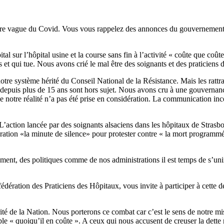
e vague du Covid. Vous vous rappelez des annonces du gouvernement et 
.
 sur l’hôpital usine et la course sans fin à l’activité « coûte que coûte 
ds et qui tue. Nous avons crié le mal être des soignants et des praticien
tre système hérité du Conseil National de la Résistance. Mais les rattrap
er depuis plus de 15 ans sont hors sujet. Nous avons cru à une gouvernan
e notre réalité n’a pas été prise en considération. La communication in
 L’action lancée par des soignants alsaciens dans les hôpitaux de Stras
 opération «la minute de silence» pour protester contre « la mort progra
ement, des politiques comme de nos administrations il est temps de s’uni
fédération des Praticiens des Hôpitaux, vous invite à participer à cette
té de la Nation. Nous porterons ce combat car c’est le sens de notre mi
le « quoiqu’il en coûte ». A ceux qui nous accusent de creuser la dette 