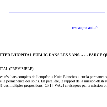
Les annonces de recrutement octobre
2023
retrouver ces annonces sur le site
reseauprosante.fr
ITTER L’HOPITAL PUBLIC DANS LES 5 ANS… … PARCE 
L (PREVISIBLE) !
e les résultats complets de l’enquête « Nuits Blanches » sur la permanenc
 de la permanence des soins. En parallèle, le rapport de la mission-flash 
1 des multiples propositions [CP1] [WA2] envisagées par la mission ont