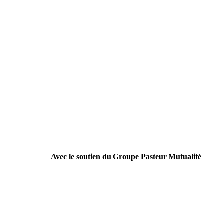
Avec le soutien du Groupe Pasteur Mutualité
----------------------------------------------------------------
Campagne nationale