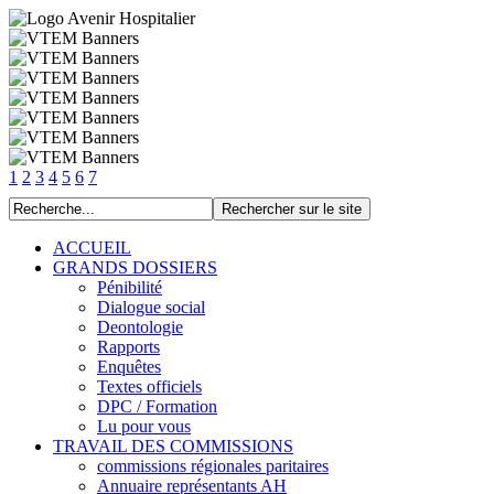
1
2
3
4
5
6
7
ACCUEIL
GRANDS DOSSIERS
Pénibilité
Dialogue social
Deontologie
Rapports
Enquêtes
Textes officiels
DPC / Formation
Lu pour vous
TRAVAIL DES COMMISSIONS
commissions régionales paritaires
Annuaire représentants AH