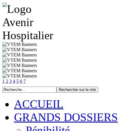
1
2
3
4
5
6
7
ACCUEIL
GRANDS DOSSIERS
Pénibilité