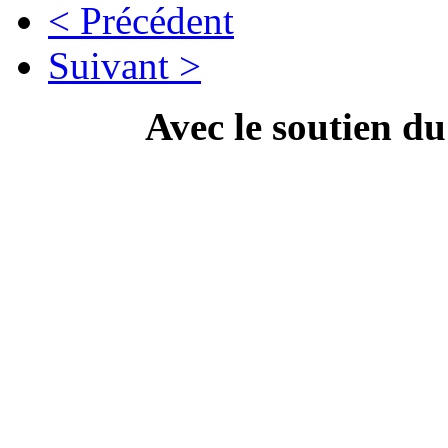
< Précédent
Suivant >
Avec le soutien d
---------------------------
Campa
" Dis Doc', t'as ton doc'
culture