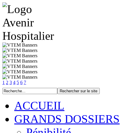
1
2
3
4
5
6
7
ACCUEIL
GRANDS DOSSIERS
Pénibilité