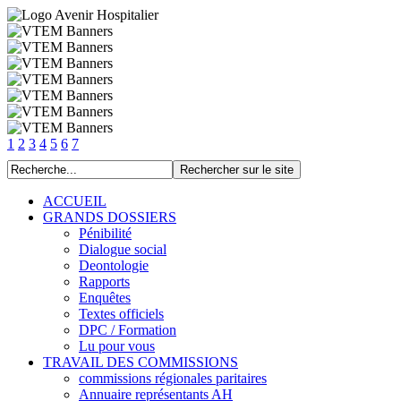
1
2
3
4
5
6
7
ACCUEIL
GRANDS DOSSIERS
Pénibilité
Dialogue social
Deontologie
Rapports
Enquêtes
Textes officiels
DPC / Formation
Lu pour vous
TRAVAIL DES COMMISSIONS
commissions régionales paritaires
Annuaire représentants AH