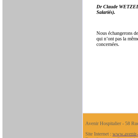
Dr Claude WETZEL (
Salariés).
Nous échangerons des 
qui n’ont pas la même
concernées.
Avenir Hospitalier - 58 Ru
Site Internet :
www.avenir-h