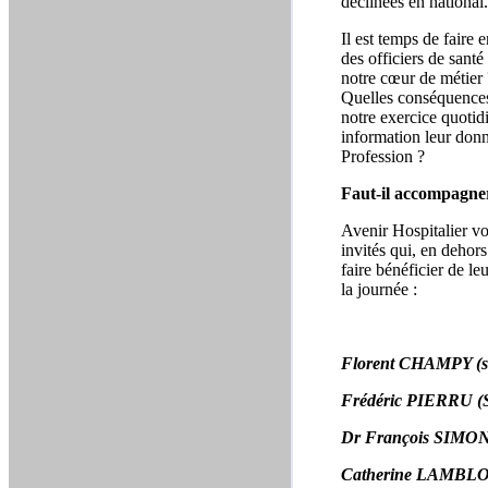
déclinées en national.
Il est temps de faire
des officiers de santé
notre cœur de métier 
Quelles conséquences
notre exercice quotid
information leur donn
Profession ?
Faut-il accompagner
Avenir Hospitalier vou
invités qui, en dehor
faire bénéficier de le
la journée :
Florent CHAMPY (so
Frédéric PIERRU (Sc
Dr François SIMON (
Catherine LAMBLOT