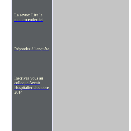
La revue:
Lire le
numero entier ici
Répondez à l'enquête
Inscrivez vous au
colloque Avenir
Hospitalier d'octobre
2014