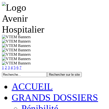
1
2
3
4
5
6
7
ACCUEIL
GRANDS DOSSIERS
Pénibilité