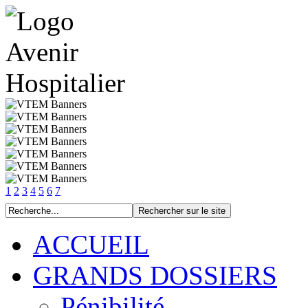
1
2
3
4
5
6
7
ACCUEIL
GRANDS DOSSIERS
Pénibilité