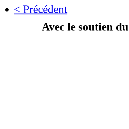
< Précédent
Avec le soutien d
---------------------------
Campa
" Dis Doc', t'as ton doc'
culture