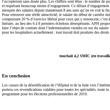
l’accepteront sans doute plus. Les chiffres sont têtus : le nombre de p
et requérant beaucoup moins d’engagement. Ce défaut d’engagement est 
mesquin des salaires depuis maintenant 8 ans sans qu’on en voit la fin
Pour retrouver une réelle attractivité, le salaire du début de carrière
compensant 20 % d’exercice libéral pour ceux qui y renoncent, c’est à
linéaire, au lieu des 6 à 8 premiers échelons désespérants. APH prop
faire l’objet de contrats dont l’indemnisation viendra en sus du salair
pour les hospitaliers actuellement : tout travail doit produire des droits
touchait 4,2 SMIC (en travaill
En conclusion
Les causes de la désertification de l’Hôpital et de la fuite vers l’int
portera ces revendications valables pour toutes les spécialités, toute l
programme pour les élections professionnelles de 2019.