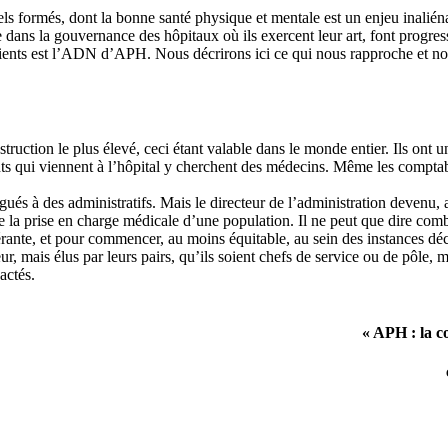
els formés, dont la bonne santé physique et mentale est un enjeu inalién
ans la gouvernance des hôpitaux où ils exercent leur art, font progresse
tients est l’ADN d’APH. Nous décrirons ici ce qui nous rapproche et no
truction le plus élevé, ceci étant valable dans le monde entier. Ils ont un
ts qui viennent à l’hôpital y cherchent des médecins. Même les comptable
és à des administratifs. Mais le directeur de l’administration devenu, au
de la prise en charge médicale d’une population. Il ne peut que dire com
rante, et pour commencer, au moins équitable, au sein des instances déc
teur, mais élus par leurs pairs, qu’ils soient chefs de service ou de p
actés.
« APH : la c