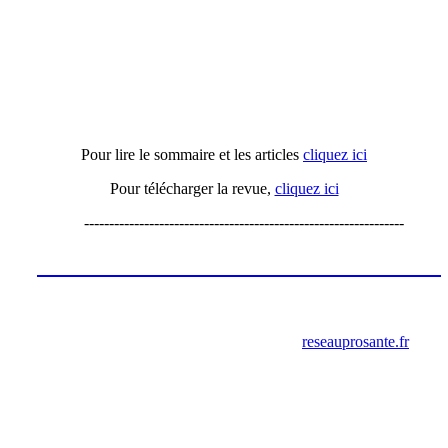
Actu'APH n°16
Pour lire le sommaire et les articles
cliquez ici
Pour télécharger la revue,
cliquez ici
----------------------------------------------------------------
Les annonces de recrutement octobre
2023
retrouver ces annonces sur le site
reseauprosante.fr