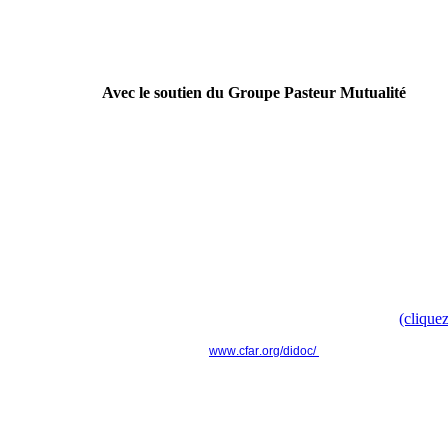
Avec le soutien du Groupe Pasteur Mutualité
----------------------------------------------------------------
Campagne nationale
Doc', t'as ton doc' ? " pour faire évoluer le modèle culturel d
Retrouvez toute l'information dans le communiqué de presse
(cliquez
www.cfar.org/didoc/
----------------------------------------------------------------