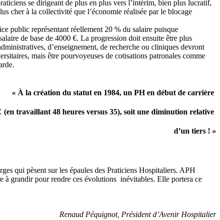
iciens se dirigeant de plus en plus vers l’intérim, bien plus lucratif,
 cher à la collectivité que l’économie réalisée par le blocage
rvice public représentant réellement 20 % du salaire puisque
alaire de base de 4000 €. La progression doit ensuite être plus
administratives, d’enseignement, de recherche ou cliniques devront
iversitaires, mais être pourvoyeuses de cotisations patronales comme
arde.
« À la création du statut en 1984, un PH en début de carrière
(en travaillant 48 heures versus 35), soit une diminution relative
d’un tiers !
»
arges qui pèsent sur les épaules des Praticiens Hospitaliers. APH
bre à grandir pour rendre ces évolutions inévitables. Elle portera ce
Renaud Péquignot, Président d’Avenir Hospitalier