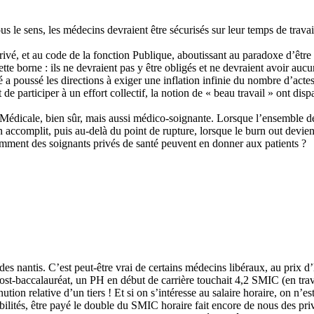
s le sens, les médecins devraient être sécurisés sur leur temps de travai
 privé, et au code de la fonction Publique, aboutissant au paradoxe d’êtr
 borne : ils ne devraient pas y être obligés et ne devraient avoir aucun
ivité a poussé les directions à exiger une inflation infinie du nombre d’
t de participer à un effort collectif, la notion de « beau travail » ont di
 Médicale, bien sûr, mais aussi médico-soignante. Lorsque l’ensemble de
accomplit, puis au-delà du point de rupture, lorsque le burn out devient
Comment des soignants privés de santé peuvent en donner aux patients ?
nantis. C’est peut-être vrai de certains médecins libéraux, au prix d’
ost-baccalauréat, un PH en début de carrière touchait 4,2 SMIC (en trava
ion relative d’un tiers ! Et si on s’intéresse au salaire horaire, on n
abilités, être payé le double du SMIC horaire fait encore de nous des pr