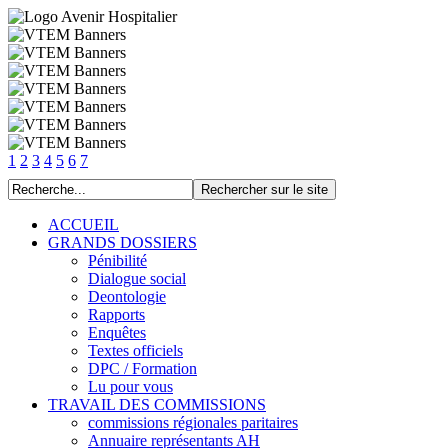
1
2
3
4
5
6
7
ACCUEIL
GRANDS DOSSIERS
Pénibilité
Dialogue social
Deontologie
Rapports
Enquêtes
Textes officiels
DPC / Formation
Lu pour vous
TRAVAIL DES COMMISSIONS
commissions régionales paritaires
Annuaire représentants AH