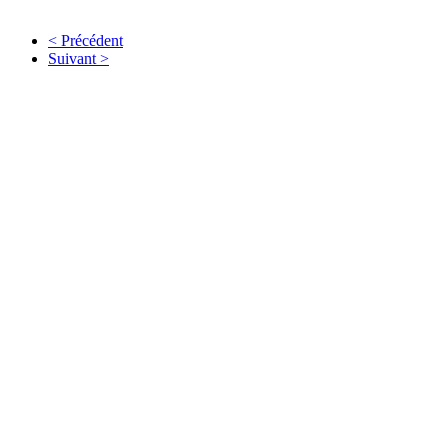
< Précédent
Suivant >
" Dis 