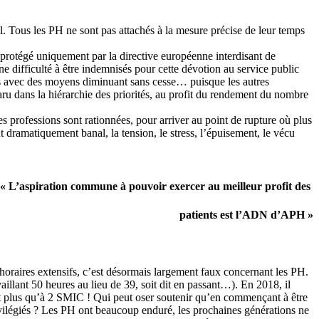
l. Tous les PH ne sont pas attachés à la mesure précise de leur temps
e protégé uniquement par la directive européenne interdisant de
e difficulté à être indemnisés pour cette dévotion au service public
actes avec des moyens diminuant sans cesse… puisque les autres
sparu dans la hiérarchie des priorités, au profit du rendement du nombre
s professions sont rationnées, pour arriver au point de rupture où plus
 dramatiquement banal, la tension, le stress, l’épuisement, le vécu
« L’aspiration commune à pouvoir exercer au meilleur profit des
patients est l’ADN d’APH »
horaires extensifs, c’est désormais largement faux concernant les PH.
illant 50 heures au lieu de 39, soit dit en passant…). En 2018, il
’est plus qu’à 2 SMIC ! Qui peut oser soutenir qu’en commençant à être
ivilégiés ? Les PH ont beaucoup enduré, les prochaines générations ne