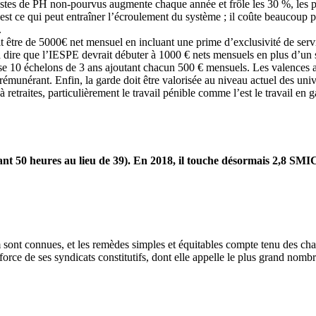
ostes de PH non-pourvus augmente chaque année et frôle les 30 %, les prat
ce qui peut entraîner l’écroulement du système ; il coûte beaucoup plus
.
 doit être de 5000€ net mensuel en incluant une prime d’exclusivité de se
 dire que l’IESPE devrait débuter à 1000 € nets mensuels en plus d’un s
ose 10 échelons de 3 ans ajoutant chacun 500 € mensuels. Les valences 
e rémunérant. Enfin, la garde doit être valorisée au niveau actuel des un
 à retraites, particulièrement le travail pénible comme l’est le travail en g
ant 50 heures au lieu de 39). En 2018, il touche désormais 2,8 SMIC 
érim sont connues, et les remèdes simples et équitables compte tenu des ch
a force de ses syndicats constitutifs, dont elle appelle le plus grand nom