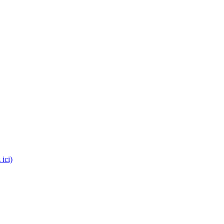
es médecins !
 ici)