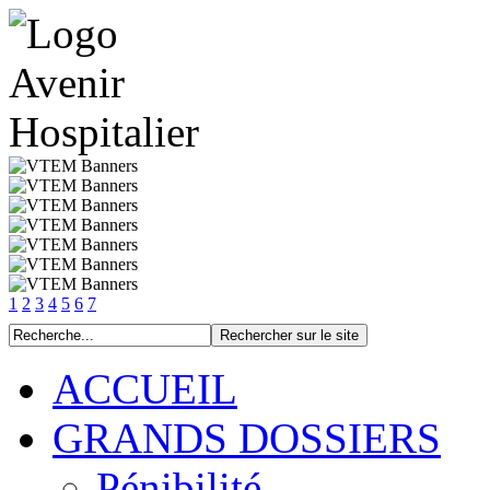
1
2
3
4
5
6
7
ACCUEIL
GRANDS DOSSIERS
Pénibilité