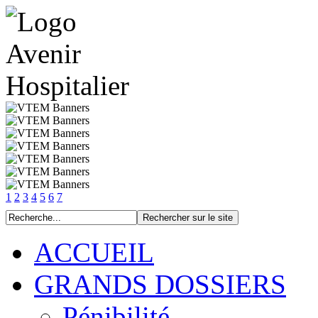
1
2
3
4
5
6
7
ACCUEIL
GRANDS DOSSIERS
Pénibilité