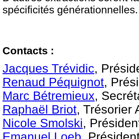
spécificités générationnelles
Contacts :
Jacques Trévidic
, Prési
Renaud Péquignot
, Prés
Marc Bétremieux
, Secré
Raphaël Briot
, Trésorier
Nicole Smolski
, Préside
Emanuel Loeb
, Préside