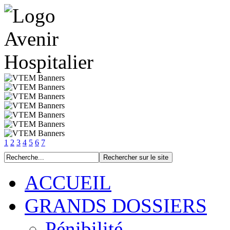
1
2
3
4
5
6
7
ACCUEIL
GRANDS DOSSIERS
Pénibilité