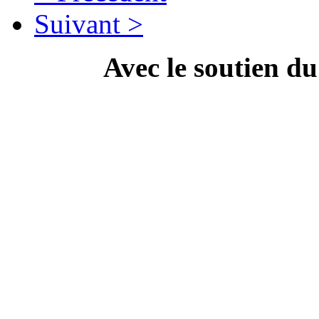
Suivant >
Avec le soutien d
---------------------------
Campa
" Dis Doc', t'as ton doc'
culture