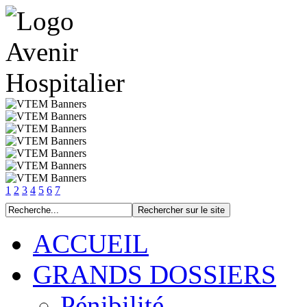
1
2
3
4
5
6
7
ACCUEIL
GRANDS DOSSIERS
Pénibilité