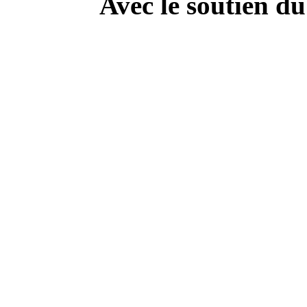
Avec le soutien d
---------------------------
Campa
" Dis Doc', t'as ton doc'
culture
Retrouvez toute l'inf