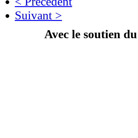
< Précédent
Suivant >
Avec le soutien d
---------------------------
Campa
" Dis Doc', t'as ton doc'
culture