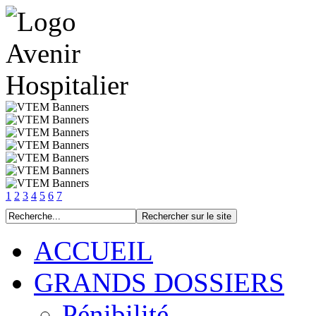
1
2
3
4
5
6
7
ACCUEIL
GRANDS DOSSIERS
Pénibilité