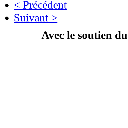
< Précédent
Suivant >
Avec le soutien d
---------------------------
Campa
" Dis Doc', t'as ton doc'
culture