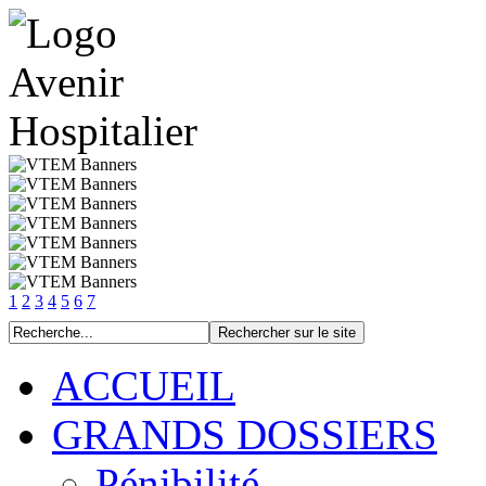
1
2
3
4
5
6
7
ACCUEIL
GRANDS DOSSIERS
Pénibilité