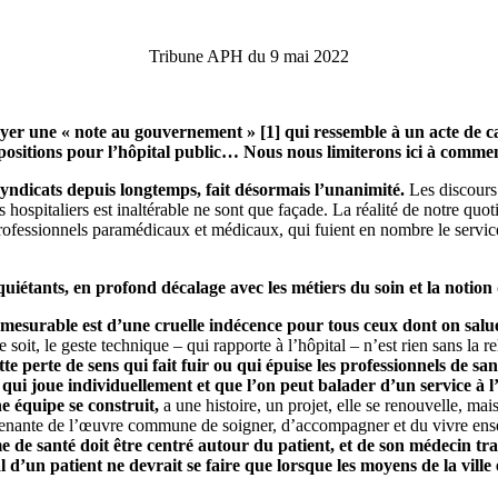
Tribune APH du 9 mai 2022
oyer une « note au gouvernement » [1] qui ressemble à un acte de c
 propositions pour l’hôpital public… Nous nous limiterons ici à comm
syndicats depuis longtemps, fait désormais l’unanimité.
Les discours 
hospitaliers est inaltérable ne sont que façade. La réalité de notre quoti
fessionnels paramédicaux et médicaux, qui fuient en nombre le service p
iétants, en profond décalage avec les métiers du soin et la notion 
 mesurable est d’une cruelle indécence pour tous ceux dont on salu
soit, le geste technique – qui rapporte à l’hôpital – n’est rien sans la re
te perte de sens qui fait fuir ou qui épuise les professionnels de san
qui joue individuellement et que l’on peut balader d’un service à l’
e équipe se construit,
a une histoire, un projet, elle se renouvelle, mai
ie prenante de l’œuvre commune de soigner, d’accompagner et du vivre en
ème de santé doit être centré autour du patient, et de son médecin t
l d’un patient ne devrait se faire que lorsque les moyens de la vill