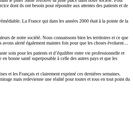
in le pilier Santé retrouve sa juste place dans notre société. Pour
cice dont ils ont besoin pour répondre aux attentes des patients et de
rémédiable. La France qui dans les années 2000 était à la pointe de la
leurs de notre société. Nous connaissons bien les territoires et ce que
s avons alerté également maintes fois pour que les choses évoluent…
te soin pour les patients et d’équilibre entre vie professionnelle et
 en bonne santé superposable à celle des autres pays et que les
ses et les Français et clairement exprimé ces dernières semaines.
mirage mais redevienne une réalité pour toutes et tous en tout point du