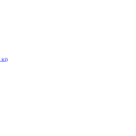
es médecins !
 ici)