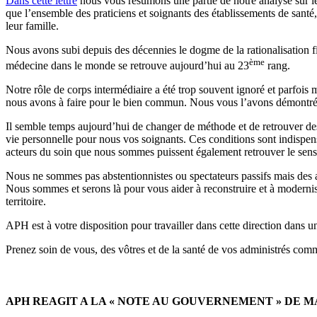
Dans cette lettre
nous vous résumons une partie de notre analyse sur les
que l’ensemble des praticiens et soignants des établissements de santé,
leur famille.
Nous avons subi depuis des décennies le dogme de la rationalisation fid
ème
médecine dans le monde se retrouve aujourd’hui au 23
rang.
Notre rôle de corps intermédiaire a été trop souvent ignoré et parfois m
nous avons à faire pour le bien commun. Nous vous l’avons démontré 
Il semble temps aujourd’hui de changer de méthode et de retrouver des ob
vie personnelle pour nous vos soignants. Ces conditions sont indispen
acteurs du soin que nous sommes puissent également retrouver le sens 
Nous ne sommes pas abstentionnistes ou spectateurs passifs mais des ac
Nous sommes et serons là pour vous aider à reconstruire et à modernise
territoire.
APH est à votre disposition pour travailler dans cette direction dans 
Prenez soin de vous, des vôtres et de la santé de vos administrés comm
APH REAGIT A LA « NOTE AU GOUVERNEMENT » DE M