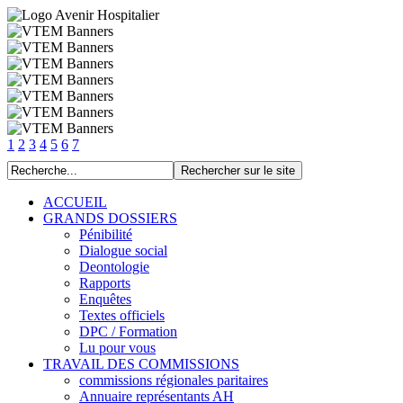
1
2
3
4
5
6
7
ACCUEIL
GRANDS DOSSIERS
Pénibilité
Dialogue social
Deontologie
Rapports
Enquêtes
Textes officiels
DPC / Formation
Lu pour vous
TRAVAIL DES COMMISSIONS
commissions régionales paritaires
Annuaire représentants AH