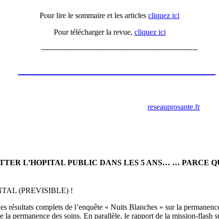
Pour lire le sommaire et les articles
cliquez ici
Pour télécharger la revue,
cliquez ici
----------------------------------------------------------------
Les annonces de recrutement octobre
2023
retrouver ces annonces sur le site
reseauprosante.fr
ITTER L’HOPITAL PUBLIC DANS LES 5 ANS… … PARCE 
L (PREVISIBLE) !
e les résultats complets de l’enquête « Nuits Blanches » sur la permanenc
 de la permanence des soins. En parallèle, le rapport de la mission-flash 