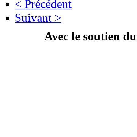
< Précédent
Suivant >
Avec le soutien d
---------------------------
Campa
" Dis Doc', t'as ton doc'
culture