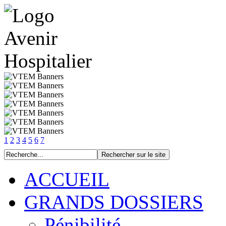
1
2
3
4
5
6
7
ACCUEIL
GRANDS DOSSIERS
Pénibilité