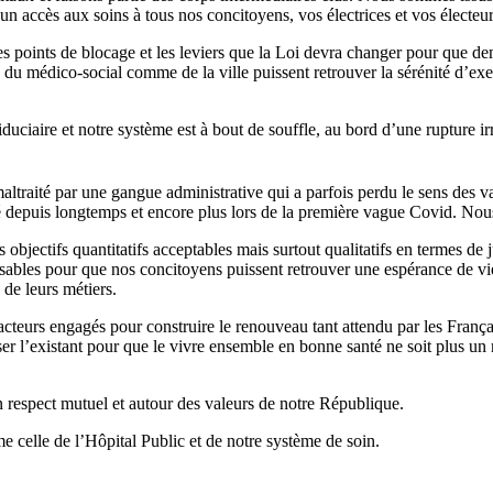
n accès aux soins à tous nos concitoyens, vos électrices et vos électeurs
 points de blocage et les leviers que la Loi devra changer pour que dema
 du médico-social comme de la ville puissent retrouver la sérénité d’exer
uciaire et notre système est à bout de souffle, au bord d’une rupture ir
altraité par une gangue administrative qui a parfois perdu le sens des va
depuis longtemps et encore plus lors de la première vague Covid. Nou
jectifs quantitatifs acceptables mais surtout qualitatifs en termes de jus
sables pour que nos concitoyens puissent retrouver une espérance de vie
de leurs métiers.
teurs engagés pour construire le renouveau tant attendu par les Françai
r l’existant pour que le vivre ensemble en bonne santé ne soit plus un 
un respect mutuel et autour des valeurs de notre République.
e celle de l’Hôpital Public et de notre système de soin.