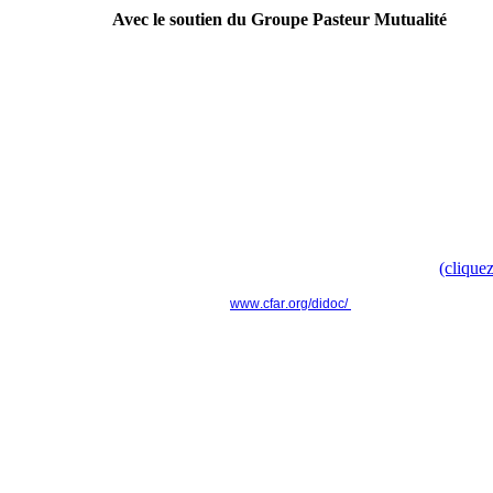
Avec le soutien du Groupe Pasteur Mutualité
----------------------------------------------------------------
Campagne nationale
Doc', t'as ton doc' ? " pour faire évoluer le modèle culturel d
Retrouvez toute l'information dans le communiqué de presse
(cliquez
www.cfar.org/didoc/
----------------------------------------------------------------
Actu'APH n°16