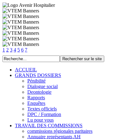
1
2
3
4
5
6
7
ACCUEIL
GRANDS DOSSIERS
Pénibilité
Dialogue social
Deontologie
Rapports
Enquêtes
Textes officiels
DPC / Formation
Lu pour vous
TRAVAIL DES COMMISSIONS
commissions régionales paritaires
Annuaire représentants AH