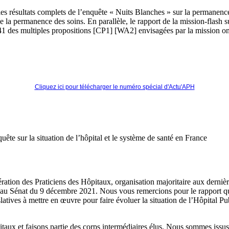
e les résultats complets de l’enquête « Nuits Blanches » sur la permanenc
 de la permanence des soins. En parallèle, le rapport de la mission-flash 
1 des multiples propositions [CP1] [WA2] envisagées par la mission ont
Cliquez ici pour télécharger le numéro spécial d'Actu'APH
te sur la situation de l’hôpital et le système de santé en France
ration des Praticiens des Hôpitaux, organisation majoritaire aux derniè
on au Sénat du 9 décembre 2021. Nous vous remercions pour le rapport 
latives à mettre en œuvre pour faire évoluer la situation de l’Hôpital Pu
aux et faisons partie des corps intermédiaires élus. Nous sommes issus 