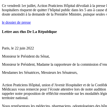
Ce vendredi 1er juillet, Action Praticiens Hôpital dévoilait à la press
hospitaliers risquent de quitter l’hôpital public dans les 5 ans à cause
doute amoindri à la demande de la Première Ministre, puisque seules 4
le dossier de presse
Lettre aux élus De La République
Paris, le 22 juin 2022
Monsieur le Président du Sénat,
Monsieur le Président, Madame la rapporteure de la commission d’enquê
Mesdames les Sénatrices, Messieurs les Sénateurs,
Action Praticiens Hôpital, union d’Avenir Hospitalier et de la Confédé
Médicaux vous remercie pour l’écoute attentive lors de notre auditi
rappeler notre proposition de réfléchir ensemble sur les modalités légis
territoire national.
Nous représentons les médecins, pharmaciens, odontologistes des hôpit