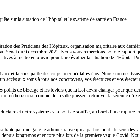
te sur la situation de l’hôpital et le système de santé en France
ration des Praticiens des Hôpitaux, organisation majoritaire aux derniè
on au Sénat du 9 décembre 2021. Nous vous remercions pour le rapport 
latives à mettre en œuvre pour faire évoluer la situation de l’Hôpital Pu
aux et faisons partie des corps intermédiaires élus. Nous sommes issus 
n accès aux soins à tous nos concitoyens, vos électrices et vos électeurs
 points de blocage et les leviers que la Loi devra changer pour que dema
 du médico-social comme de la ville puissent retrouver la sérénité d’exer
uciaire et notre système est à bout de souffle, au bord d’une rupture ir
altraité par une gangue administrative qui a parfois perdu le sens des va
depuis longtemps et encore plus lors de la première vague Covid. Nou