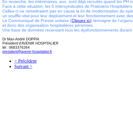
En revanche, les intérimaires, eux, sont déjà recrutés quand les PH n
Face à cette situation, les 5 Intersyndicales de Praticiens Hospitaliers
Celles-ci ne remettraient pas en cause la loi de modernisation du sys
un souffle vital pour leur déploiement et leur fonctionnement avec des
Le Communiqué de Presse unitaire (
Cliquez ici
) témoigne de l’urgenc
et donc des organisation hospitalières pérennes.
Une base de données recensant tous les dysfonctionnements durant l’é
Dr Max-André DOPPIA
Président d'AVENIR HOSPITALIER
tél : 0683376264
president@avenir-hospitalier.fr
< Précédent
Suivant >
" Dis 