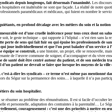
syndicats depuis longtemps, fait désormais l’unanimité.
Les discours 
hospitaliers est inaltérable ne sont que façade. La réalité de notre quoti
fessionnels paramédicaux et médicaux, qui fuient en nombre le service p
iétants, en profond décalage avec les métiers du soin et la notion 
 mesurable est d’une cruelle indécence pour tous ceux dont on salu
soit, le geste technique – qui rapporte à l’hôpital – n’est rien sans la re
te perte de sens qui fait fuir ou qui épuise les professionnels de san
qui joue individuellement et que l’on peut balader d’un service à l’
e équipe se construit,
a une histoire, un projet, elle se renouvelle, mai
ie prenante de l’œuvre commune de soigner, d’accompagner et du vivre en
ème de santé doit être centré autour du patient, et de son médecin t
l d’un patient ne devrait se faire que lorsque les moyens de la vill
s, c’est-à-dire les syndicats – ce terme n’est même pas mentionné da
ors du Ségur sur la permanence des soins… à laquelle il n’a pas particip
tiers du soin hospitalier.
e résumer au problème des rémunérations. Il est si facile d’occulter les 
elle et personnelle, adaptation des contraintes à la parentalité… Le Ségur
ir réellement, courageusement : c’est une des priorités à mettre en