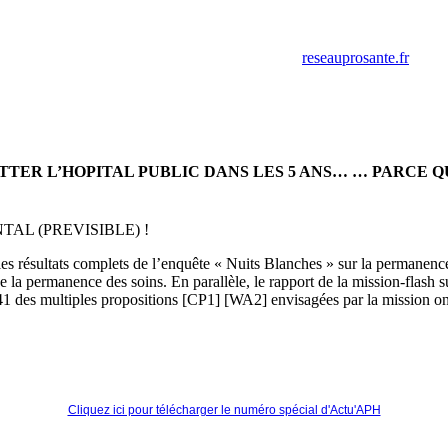
retrouver ces annonces sur le site
reseauprosante.fr
ITTER L’HOPITAL PUBLIC DANS LES 5 ANS… … PARCE 
L (PREVISIBLE) !
e les résultats complets de l’enquête « Nuits Blanches » sur la permanenc
 de la permanence des soins. En parallèle, le rapport de la mission-flash 
1 des multiples propositions [CP1] [WA2] envisagées par la mission ont
Cliquez ici pour télécharger le numéro spécial d'Actu'APH