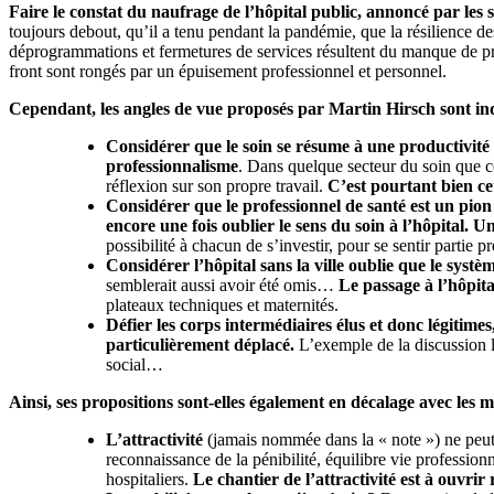
Faire le constat du naufrage de l’hôpital public, annoncé par les 
toujours debout, qu’il a tenu pendant la pandémie, que la résilience des 
déprogrammations et fermetures de services résultent du manque de pro
front sont rongés par un épuisement professionnel et personnel.
Cependant, les angles de vue proposés par Martin Hirsch sont inqu
Considérer que le soin se résume à une productivité
professionnalisme
. Dans quelque secteur du soin que ce 
réflexion sur son propre travail.
C’est pourtant bien cet
Considérer que le professionnel de santé est un pion 
encore une fois oublier le sens du soin à l’hôpital.
Un
possibilité à chacun de s’investir, pour se sentir part
Considérer l’hôpital sans la ville oublie que le syst
semblerait aussi avoir été omis…
Le passage à l’hôpita
plateaux techniques et maternités.
Défier les corps intermédiaires élus et donc légitime
particulièrement déplacé.
L’exemple de la discussion l
social…
Ainsi, ses propositions sont-elles également en décalage avec les mé
L’attractivité
(jamais nommée dans la « note ») ne peut s
reconnaissance de la pénibilité, équilibre vie professionn
hospitaliers.
Le chantier de l’attractivité est à ouvr