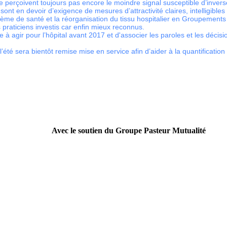
e perçoivent toujours pas encore le moindre signal susceptible d’inver
 sont en devoir d’exigence de mesures d’attractivité claires, intelligible
tème de santé et la réorganisation du tissu hospitalier en Groupements 
 praticiens investis car enfin mieux reconnus.
e à agir pour l’hôpital avant 2017 et d'associer les paroles et les déci
té sera bientôt remise mise en service afin d’aider à la quantification
Avec le soutien du Groupe Pasteur Mutualité
----------------------------------------------------------------
Campagne nationale
Doc', t'as ton doc' ? " pour faire évoluer le modèle culturel d