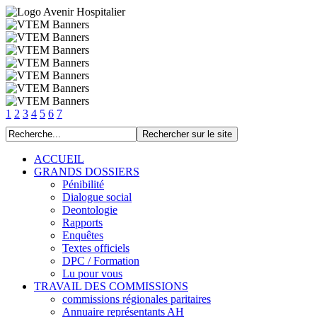
1
2
3
4
5
6
7
ACCUEIL
GRANDS DOSSIERS
Pénibilité
Dialogue social
Deontologie
Rapports
Enquêtes
Textes officiels
DPC / Formation
Lu pour vous
TRAVAIL DES COMMISSIONS
commissions régionales paritaires
Annuaire représentants AH