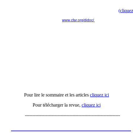
Retrouvez toute l'information dans le communiqué de presse
(cliquez
www.cfar.org/didoc/
----------------------------------------------------------------
Actu'APH n°16
Pour lire le sommaire et les articles
cliquez ici
Pour télécharger la revue,
cliquez ici
----------------------------------------------------------------
Les annonces de recrutement octobre
2023