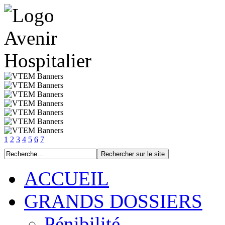
1
2
3
4
5
6
7
ACCUEIL
GRANDS DOSSIERS
Pénibilité