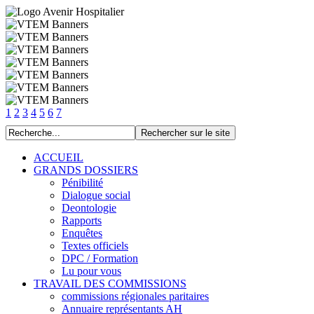
1
2
3
4
5
6
7
ACCUEIL
GRANDS DOSSIERS
Pénibilité
Dialogue social
Deontologie
Rapports
Enquêtes
Textes officiels
DPC / Formation
Lu pour vous
TRAVAIL DES COMMISSIONS
commissions régionales paritaires
Annuaire représentants AH