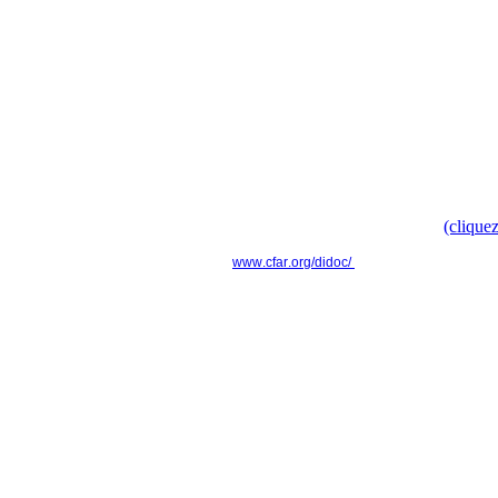
----------------------------------------------------------------
Campagne nationale
Doc', t'as ton doc' ? " pour faire évoluer le modèle culturel d
Retrouvez toute l'information dans le communiqué de presse
(cliquez
www.cfar.org/didoc/
----------------------------------------------------------------
Actu'APH n°16