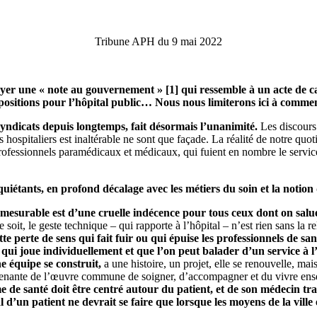
Tribune APH du 9 mai 2022
oyer une « note au gouvernement » [1] qui ressemble à un acte de c
 propositions pour l’hôpital public… Nous nous limiterons ici à comm
syndicats depuis longtemps, fait désormais l’unanimité.
Les discours 
hospitaliers est inaltérable ne sont que façade. La réalité de notre quoti
fessionnels paramédicaux et médicaux, qui fuient en nombre le service p
iétants, en profond décalage avec les métiers du soin et la notion 
 mesurable est d’une cruelle indécence pour tous ceux dont on salu
soit, le geste technique – qui rapporte à l’hôpital – n’est rien sans la re
te perte de sens qui fait fuir ou qui épuise les professionnels de san
qui joue individuellement et que l’on peut balader d’un service à l’
e équipe se construit,
a une histoire, un projet, elle se renouvelle, mai
ie prenante de l’œuvre commune de soigner, d’accompagner et du vivre en
ème de santé doit être centré autour du patient, et de son médecin t
l d’un patient ne devrait se faire que lorsque les moyens de la vill