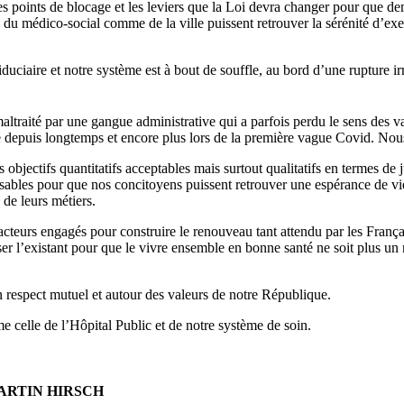
 points de blocage et les leviers que la Loi devra changer pour que dema
 du médico-social comme de la ville puissent retrouver la sérénité d’exer
uciaire et notre système est à bout de souffle, au bord d’une rupture ir
altraité par une gangue administrative qui a parfois perdu le sens des va
depuis longtemps et encore plus lors de la première vague Covid. Nou
jectifs quantitatifs acceptables mais surtout qualitatifs en termes de jus
sables pour que nos concitoyens puissent retrouver une espérance de vie
de leurs métiers.
teurs engagés pour construire le renouveau tant attendu par les Françai
r l’existant pour que le vivre ensemble en bonne santé ne soit plus un 
un respect mutuel et autour des valeurs de notre République.
e celle de l’Hôpital Public et de notre système de soin.
ARTIN HIRSCH