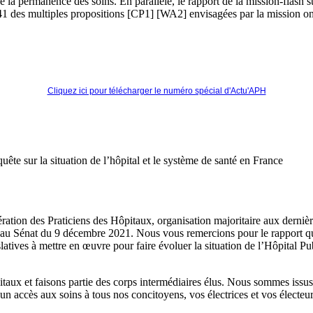
 de la permanence des soins. En parallèle, le rapport de la mission-flash 
1 des multiples propositions [CP1] [WA2] envisagées par la mission ont
Cliquez ici pour télécharger le numéro spécial d'Actu'APH
te sur la situation de l’hôpital et le système de santé en France
ration des Praticiens des Hôpitaux, organisation majoritaire aux derniè
on au Sénat du 9 décembre 2021. Nous vous remercions pour le rapport 
latives à mettre en œuvre pour faire évoluer la situation de l’Hôpital Pu
aux et faisons partie des corps intermédiaires élus. Nous sommes issus 
n accès aux soins à tous nos concitoyens, vos électrices et vos électeurs