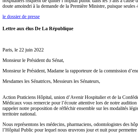
hospitaliers risquent de quitter l’hôpital public dans les 5 ans à cause
doute amoindri à la demande de la Première Ministre, puisque seules 4
le dossier de presse
Lettre aux élus De La République
Paris, le 22 juin 2022
Monsieur le Président du Sénat,
Monsieur le Président, Madame la rapporteure de la commission d’enquê
Mesdames les Sénatrices, Messieurs les Sénateurs,
Action Praticiens Hôpital, union d’Avenir Hospitalier et de la Confédé
Médicaux vous remercie pour l’écoute attentive lors de notre auditi
rappeler notre proposition de réfléchir ensemble sur les modalités légis
territoire national.
Nous représentons les médecins, pharmaciens, odontologistes des hôpit
l’Hôpital Public pour lequel nous œuvrons jour et nuit pour permettre u