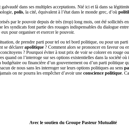
t galvaudé dans ses multiples acceptations. Nié ici et là dans sa légitimit
mologie,
polis
, la cité, équivalent à l’état dans le monde grec, d’où
polit
prisés par le pouvoir depuis de très (trop) long mois, ont été sollicités 
 les syndicats font partie des rouages indispensables du dialogue entre le
eux pour organiser et exercer le pouvoir.
ituation, de prendre parti pour tel ou tel bord politique, ou pour un parti
ant se déclarer
apolitique
? Comment alors se prononcer en faveur ou e
concitoyens ? Pourquoi éviter à tout prix de voir se colorer en rouge ou
res quand on l’interroge sur ses options existentielles dans la société o
on budgétaire ou financière d’un gouvernement ou d’un parti politique q
chacun de nous sans les interroger sur leurs options politiques au sens
pa
 jamais on ne pourra les empêcher d’avoir une
conscience politique
. Ca
Avec le soutien du Groupe Pasteur Mutualité