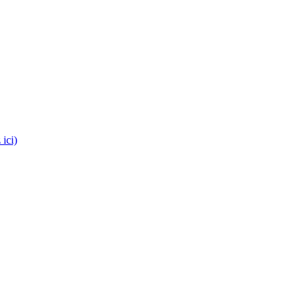
es médecins !
 ici)