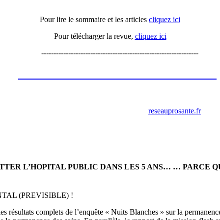
Pour lire le sommaire et les articles
cliquez ici
Pour télécharger la revue,
cliquez ici
----------------------------------------------------------------
Les annonces de recrutement octobre
2023
retrouver ces annonces sur le site
reseauprosante.fr
ITTER L’HOPITAL PUBLIC DANS LES 5 ANS… … PARCE 
L (PREVISIBLE) !
e les résultats complets de l’enquête « Nuits Blanches » sur la permanenc