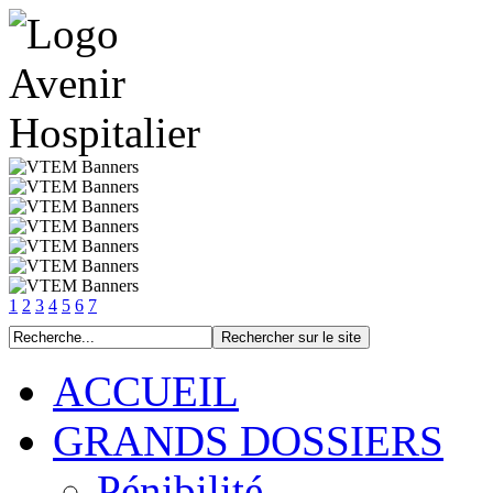
1
2
3
4
5
6
7
ACCUEIL
GRANDS DOSSIERS
Pénibilité